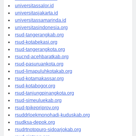
universitaswalesi.id
universitassalor.id
universitasjakarta.id
universitassamarinda.id
universitasindonesia.org
rsud-tangerangkab.org
rsud-kotabekasi.org
rsud-tangerangkota.org
rsucnd-acehbaratkab.org
rsud-pasuruankota.org
rsud-limapuluhkotakab.org
rsud-kotamakassar.org
rsud-kotabogor.org
rsud-tanjungpinangkota.org
rsud-simeuluekab.org
rsud-tpikepriprov.org
rsuddrloekmonohadi-kuduskab.org
rsudksa-depok.org
rsudrtnotopuro-sidoarjokab.org