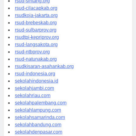
rsud-sintang.org
rsud-cilacapkab.org
rsudkoja-jakarta.org
rsud-brebeskab.org
rsud-sulbarprov.org
rsudtpi-kepriprov.org
rsud-langsakota.org
rsud-ntbprov.org
rsud-natunakab.org
rsudkisaran-asahankab.org
rsud-indonesia.org
sekolahindonesia.id
sekolahjambi.com
sekolahriau.com
sekolahpalembang.com
sekolahlampung.com
sekolahsamarinda.com
sekolahbandung.com