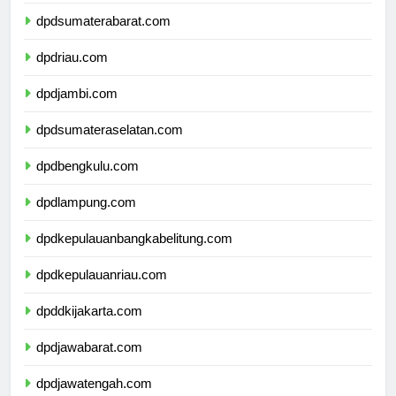
dpdsumaterautara.com
dpdsumaterabarat.com
dpdriau.com
dpdjambi.com
dpdsumateraselatan.com
dpdbengkulu.com
dpdlampung.com
dpdkepulauanbangkabelitung.com
dpdkepulauanriau.com
dpddkijakarta.com
dpdjawabarat.com