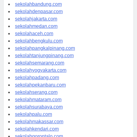
sekolahsamarinda.com
sekolahbandung.com
sekolahdenpasar.com
sekolahjakarta.com
sekolahmedan.com
sekolahaceh.com
sekolahbengkulu.com
sekolahpangkalpinang.com
sekolahtanjungpinang.com
sekolahsemarang.com
sekolahyogyakarta.com
sekolahpadang.com
sekolahpekanbaru.com
sekolahserang.com
sekolahmataram.com
sekolahsurabaya.com
sekolahpalu.com
sekolahmakassar.com
sekolahkendari.com