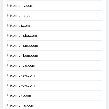
ikbimumy.com
ikbimums.com
ikbimuii.com
ikbimunisba.com
ikbimunisma.com
ikbimunikom.com
ikbimunpar.com
ikbimuksw.com
ikbimukdw.com
ikbimuki.com