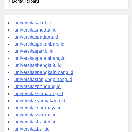
Berita Terbaru
universitasaceh.id
universitasmedan.id
universitaspadang.id
universitaspekanbaru.id
universitasjambi.id
universitaspalembang.id
universitasbengkulu.id
universitaspangkalpinang.id
universitastanjungpinang.id
universitasbandung.id
universitassemarang.id
universitasyogyakarta.id
universitassurabaya.id
universitasserang.id
universitasbanten.id