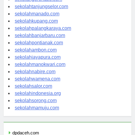
sekolahgorontalo.com
sekolahtanjungselor.com
sekolahmanado.com
sekolahkupang.com
sekolahpalangkaraya.com
sekolahbanjarbaru.com
sekolahpontianak.com
sekolahambon.com
sekolahjayapura.com
sekolahmanokwari.com
sekolahnabire.com
sekolahwamena.com
sekolahsalor.com
sekolahindonesia.org
sekolahsorong.com
sekolahmamuju.com