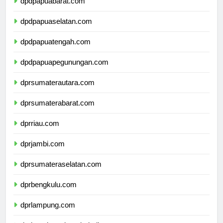
dpdpapuabarat.com
dpdpapuaselatan.com
dpdpapuatengah.com
dpdpapuapegunungan.com
dprsumaterautara.com
dprsumaterabarat.com
dprriau.com
dprjambi.com
dprsumateraselatan.com
dprbengkulu.com
dprlampung.com