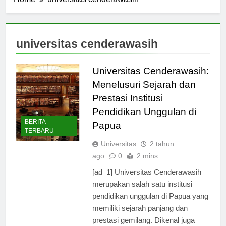
Home
universitas cenderawasih
universitas cenderawasih
Universitas Cenderawasih:
Menelusuri Sejarah dan
Prestasi Institusi
Pendidikan Unggulan di
BERITA
Papua
TERBARU
Universitas
2 tahun
ago
0
2 mins
[ad_1] Universitas Cenderawasih
merupakan salah satu institusi
pendidikan unggulan di Papua yang
memiliki sejarah panjang dan