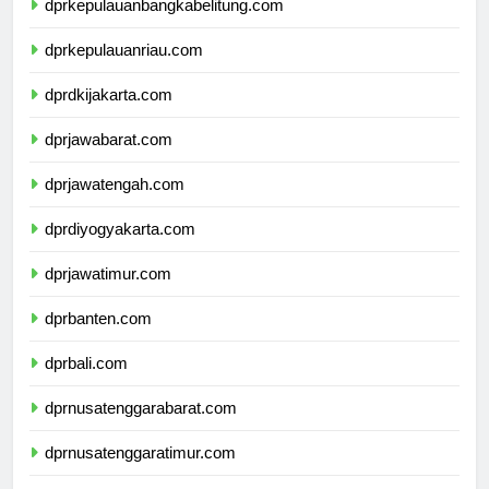
dprkepulauanbangkabelitung.com
dprkepulauanriau.com
dprdkijakarta.com
dprjawabarat.com
dprjawatengah.com
dprdiyogyakarta.com
dprjawatimur.com
dprbanten.com
dprbali.com
dprnusatenggarabarat.com
dprnusatenggaratimur.com