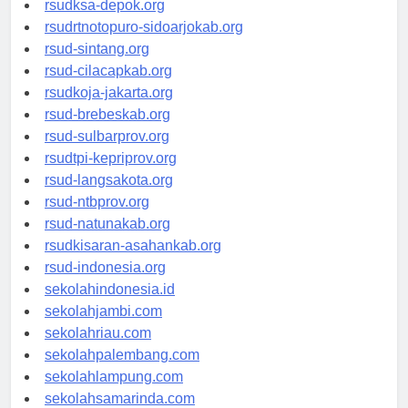
rsudksa-depok.org
rsudrtnotopuro-sidoarjokab.org
rsud-sintang.org
rsud-cilacapkab.org
rsudkoja-jakarta.org
rsud-brebeskab.org
rsud-sulbarprov.org
rsudtpi-kepriprov.org
rsud-langsakota.org
rsud-ntbprov.org
rsud-natunakab.org
rsudkisaran-asahankab.org
rsud-indonesia.org
sekolahindonesia.id
sekolahjambi.com
sekolahriau.com
sekolahpalembang.com
sekolahlampung.com