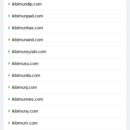
ikbimundip.com
ikbimunpad.com
ikbimunhas.com
ikbimunand.com
ikbimunsyiah.com
ikbimusu.com
ikbimunila.com
ikbimunj.com
ikbimunnes.com
ikbimuny.com
ikbimum.com