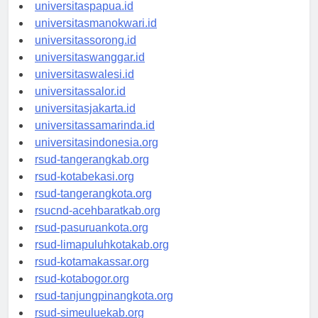
universitasjayapura.id
universitaspapua.id
universitasmanokwari.id
universitassorong.id
universitaswanggar.id
universitaswalesi.id
universitassalor.id
universitasjakarta.id
universitassamarinda.id
universitasindonesia.org
rsud-tangerangkab.org
rsud-kotabekasi.org
rsud-tangerangkota.org
rsucnd-acehbaratkab.org
rsud-pasuruankota.org
rsud-limapuluhkotakab.org
rsud-kotamakassar.org
rsud-kotabogor.org
rsud-tanjungpinangkota.org