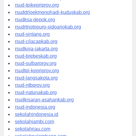
rsud-simeuluekab.org
rsud-tpikepriprov.org
rsuddrloekmonohadi-kuduskab.org
rsudksa-depok.org
rsudrtnotopuro-sidoarjokab.org
rsud-sintang.org
rsud-cilacapkab.org
rsudkoja-jakarta.org
rsud-brebeskab.org
rsud-sulbarprov.org
rsudtpi-kepriprov.org
rsud-langsakota.org
rsud-ntbprov.org
rsud-natunakab.org
rsudkisaran-asahankab.org
rsud-indonesia.org
sekolahindonesia.id
sekolahjambi.com
sekolahriau.com