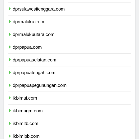
dprsulawesiselatan.com
dprsulawesitenggara.com
dprmaluku.com
dprmalukuutara.com
dprpapua.com
dprpapuaselatan.com
dprpapuatengah.com
dprpapuapegunungan.com
ikbimui.com
ikbimugm.com
ikbimitb.com