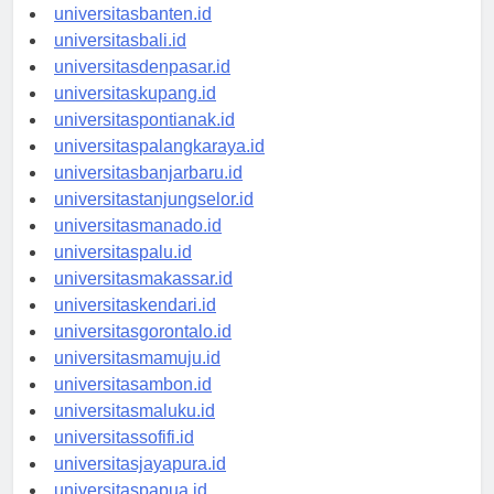
universitasserang.id
universitasbanten.id
universitasbali.id
universitasdenpasar.id
universitaskupang.id
universitaspontianak.id
universitaspalangkaraya.id
universitasbanjarbaru.id
universitastanjungselor.id
universitasmanado.id
universitaspalu.id
universitasmakassar.id
universitaskendari.id
universitasgorontalo.id
universitasmamuju.id
universitasambon.id
universitasmaluku.id
universitassofifi.id
universitasjayapura.id