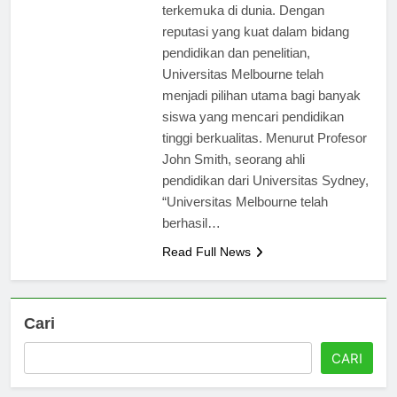
sebagai salah satu universitas
terkemuka di dunia. Dengan
reputasi yang kuat dalam bidang
pendidikan dan penelitian,
Universitas Melbourne telah
menjadi pilihan utama bagi banyak
siswa yang mencari pendidikan
tinggi berkualitas. Menurut Profesor
John Smith, seorang ahli
pendidikan dari Universitas Sydney,
“Universitas Melbourne telah
berhasil…
Read Full News
Cari
CARI