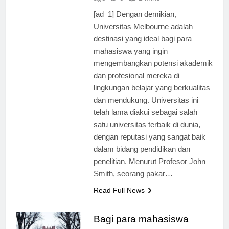
ago
0
2 mins
[ad_1] Dengan demikian,
Universitas Melbourne adalah
destinasi yang ideal bagi para
mahasiswa yang ingin
mengembangkan potensi akademik
dan profesional mereka di
lingkungan belajar yang berkualitas
dan mendukung. Universitas ini
telah lama diakui sebagai salah
satu universitas terbaik di dunia,
dengan reputasi yang sangat baik
dalam bidang pendidikan dan
penelitian. Menurut Profesor John
Smith, seorang pakar…
Read Full News
Bagi para mahasiswa