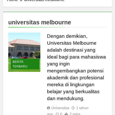
Home
universitas melbourne
universitas melbourne
Dengan demikian,
Universitas Melbourne
adalah destinasi yang
ideal bagi para mahasiswa
BERITA
yang ingin
TERBARU
mengembangkan potensi
akademik dan profesional
mereka di lingkungan
belajar yang berkualitas
dan mendukung.
Universitas
1 tahun