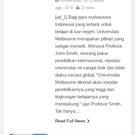
Universitas
1 tahun
ago
0
2 mins
[ad_1] Bagi para mahasiswa
Indonesia yang tertarik untuk
belajar di luar negeri, Universitas
Melbourne merupakan pilihan yang
sangat menarik. Menurut Profesor
John Smith, seorang pakar
pendidikan internasional, reputasi
universitas ini sangat baik dan telah
diakui secara global. “Universitas
Melbourne dikenal akan standar
pendidikannya yang tinggi dan
lingkungan belajarnya yang
mendukung,” ujar Profesor Smith.
Tak hanya…
Read Full News