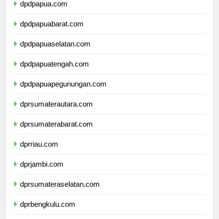
dpdpapua.com
dpdpapuabarat.com
dpdpapuaselatan.com
dpdpapuatengah.com
dpdpapuapegunungan.com
dprsumaterautara.com
dprsumaterabarat.com
dprriau.com
dprjambi.com
dprsumateraselatan.com
dprbengkulu.com