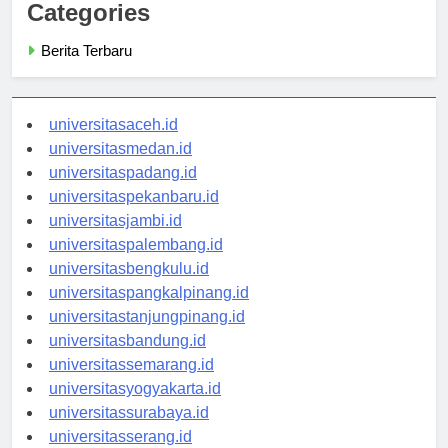
Categories
Berita Terbaru
universitasaceh.id
universitasmedan.id
universitaspadang.id
universitaspekanbaru.id
universitasjambi.id
universitaspalembang.id
universitasbengkulu.id
universitaspangkalpinang.id
universitastanjungpinang.id
universitasbandung.id
universitassemarang.id
universitasyogyakarta.id
universitassurabaya.id