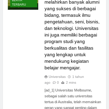
BERITA
melahirkan banyak alumni
TERBARU
yang sukses di berbagai
bidang, termasuk ilmu
pengetahuan, seni, bisnis,
dan teknologi. Universitas
ini juga memiliki berbagai
program studi yang
berkualitas dan fasilitas
yang lengkap untuk
mendukung kegiatan
belajar mengajar.
Universitas
1 tahun
ago
0
2 mins
[ad_1] Universitas Melbourne,
sebagai salah satu universitas
tertua di Australia, telah memainkan