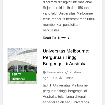
pusat pembelajaran yang sangat
dihormati di tingkat internasional.
Sejak berdiri lebih dari 150 tahun
yang lalu, Universitas Melbourne
terus menerus berkomitmen untuk
memberikan pendidikan
berkualitas…
Read Full News
Universitas Melbourne:
Perguruan Tinggi
Bergengsi di Australia
Universitas
2 tahun
BERITA
ago
0
2 mins
TERBARU
[ad_1] Universitas Melbourne,
perguruan tinggi bergengsi di
Australia, telah lama dikenal