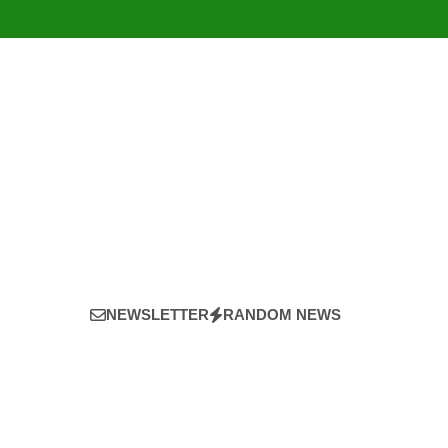
NEWSLETTER
RANDOM NEWS