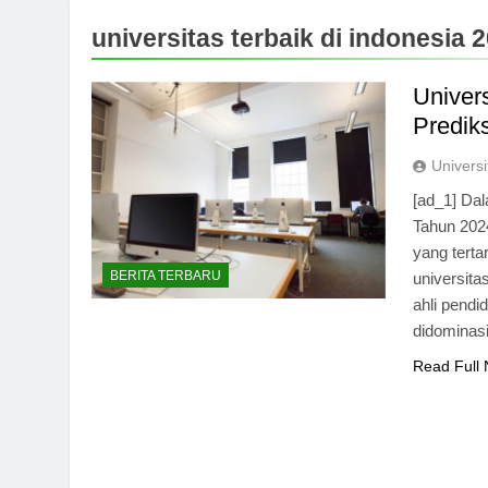
universitas terbaik di indonesia 
Univer
Predik
Universi
[ad_1] Dal
Tahun 2024
yang terta
BERITA TERBARU
universita
ahli pendi
didominasi
Read Full