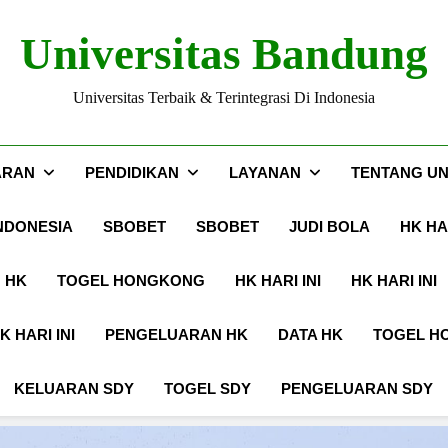
Universitas Bandung
Universitas Terbaik & Terintegrasi Di Indonesia
ARAN
PENDIDIKAN
LAYANAN
TENTANG UN
INDONESIA
SBOBET
SBOBET
JUDI BOLA
HK HAR
 HK
TOGEL HONGKONG
HK HARI INI
HK HARI INI
K HARI INI
PENGELUARAN HK
DATA HK
TOGEL H
KELUARAN SDY
TOGEL SDY
PENGELUARAN SDY