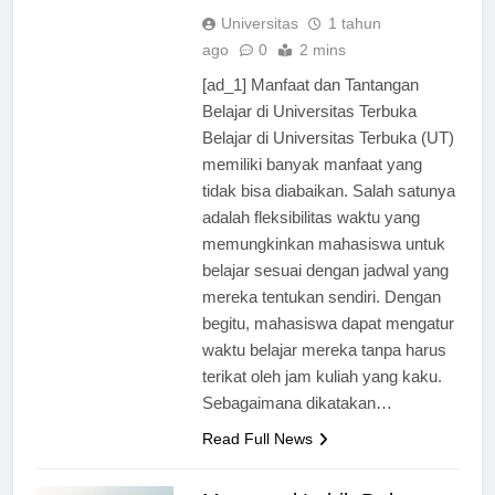
tersebut.
Universitas
1 tahun
ago
0
2 mins
[ad_1] Manfaat dan Tantangan
Belajar di Universitas Terbuka
Belajar di Universitas Terbuka (UT)
memiliki banyak manfaat yang
tidak bisa diabaikan. Salah satunya
adalah fleksibilitas waktu yang
memungkinkan mahasiswa untuk
belajar sesuai dengan jadwal yang
mereka tentukan sendiri. Dengan
begitu, mahasiswa dapat mengatur
waktu belajar mereka tanpa harus
terikat oleh jam kuliah yang kaku.
Sebagaimana dikatakan…
Read Full News