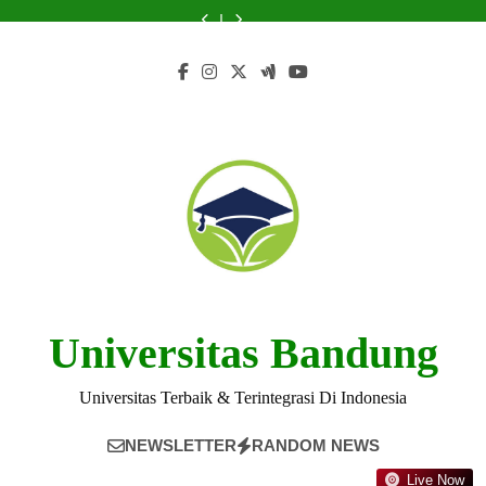
Skip
of
the
the
of
of
the
the
Colors
Evolution
the
Universitas
Universitas
the
the
Universitas
Universitas
of
of
to
Universitas
Negeri
Negeri
Universitas
Universitas
Negeri
Negeri
the
the
content
Negeri
Surabaya
Surabaya
Negeri
Negeri
Surabaya
Surabaya
Universitas
Universitas
Surabaya
Logo
Logo
Surabaya
Surabaya
Logo
Logo
Negeri
Negeri
Logo
Correctly
in
Logo
Logo
Correctly
in
Surabaya
Surabaya
Branding
Branding
Logo
Logo
Universitas Bandung
Universitas Terbaik & Terintegrasi Di Indonesia
NEWSLETTER
RANDOM NEWS