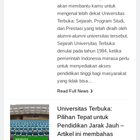
Terbuka? Jika belum, artikel ini
akan membantu kamu untuk
mengenal lebih dekat Universitas
Terbuka: Sejarah, Program Studi,
dan Prestasi yang telah diraih oleh
alumni-alumni universitas tersebut.
Sejarah Universitas Terbuka
dimulai pada tahun 1984, ketika
pemerintah Indonesia merasa perlu
untuk menyediakan akses
pendidikan tinggi bagi masyarakat
yang tidak bisa…
Read Full News
Universitas Terbuka:
Pilihan Tepat untuk
Pendidikan Jarak Jauh –
Artikel ini membahas