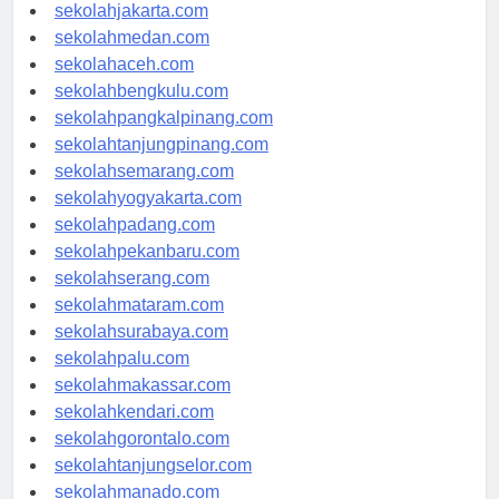
sekolahdenpasar.com
sekolahjakarta.com
sekolahmedan.com
sekolahaceh.com
sekolahbengkulu.com
sekolahpangkalpinang.com
sekolahtanjungpinang.com
sekolahsemarang.com
sekolahyogyakarta.com
sekolahpadang.com
sekolahpekanbaru.com
sekolahserang.com
sekolahmataram.com
sekolahsurabaya.com
sekolahpalu.com
sekolahmakassar.com
sekolahkendari.com
sekolahgorontalo.com
sekolahtanjungselor.com