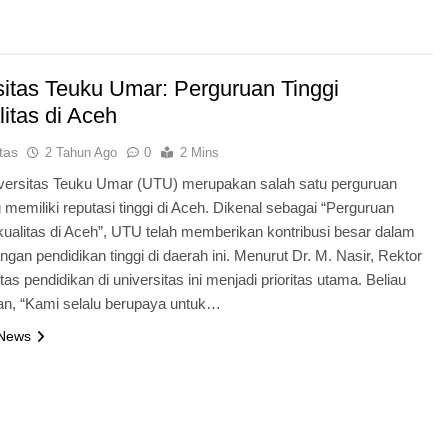
sitas Teuku Umar: Perguruan Tinggi
itas di Aceh
tas
2 Tahun Ago
0
2 Mins
iversitas Teuku Umar (UTU) merupakan salah satu perguruan
g memiliki reputasi tinggi di Aceh. Dikenal sebagai “Perguruan
kualitas di Aceh”, UTU telah memberikan kontribusi besar dalam
an pendidikan tinggi di daerah ini. Menurut Dr. M. Nasir, Rektor
tas pendidikan di universitas ini menjadi prioritas utama. Beliau
n, “Kami selalu berupaya untuk…
 News