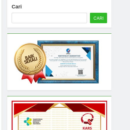
Cari
CARI