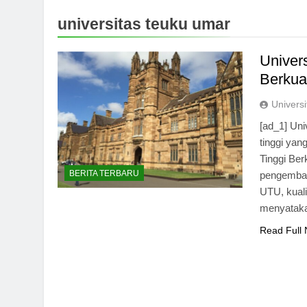
universitas teuku umar
Univer
Berkual
Universi
[ad_1] Un
tinggi yan
Tinggi Ber
BERITA TERBARU
pengembang
UTU, kuali
menyataka
Read Full