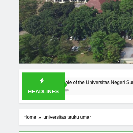
The Role of the Universitas Negeri Surabaya Logo in Brandin
2 Hari Ago
HEADLINES
Home
universitas teuku umar