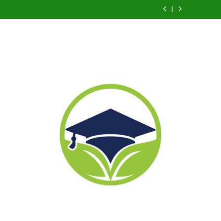
Exploring
The
Evolution
Use
of
Colors
Evolution
Use
of
the
Design
of
the
the
of
of
the
the
Colors
Evolution
the
Universitas
Universitas
the
the
Universitas
Universitas
of
of
Universitas
Negeri
Negeri
Universitas
Universitas
Negeri
Negeri
the
the
Negeri
Surabaya
Surabaya
Negeri
Negeri
Surabaya
Surabaya
Universitas
Universitas
Surabaya
Logo
Logo
Surabaya
Surabaya
Logo
Logo
Negeri
Negeri
Logo
Correctly
in
Logo
Logo
Correctly
in
Surabaya
Surabaya
Branding
Branding
Logo
Logo