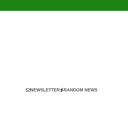
NEWSLETTER
RANDOM NEWS