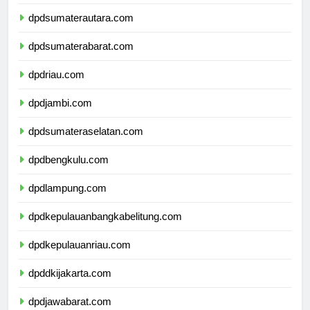
dpdaceh.com
dpdsumaterautara.com
dpdsumaterabarat.com
dpdriau.com
dpdjambi.com
dpdsumateraselatan.com
dpdbengkulu.com
dpdlampung.com
dpdkepulauanbangkabelitung.com
dpdkepulauanriau.com
dpddkijakarta.com