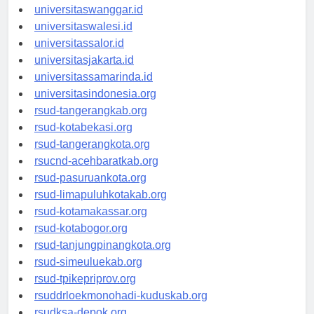
universitassorong.id
universitaswanggar.id
universitaswalesi.id
universitassalor.id
universitasjakarta.id
universitassamarinda.id
universitasindonesia.org
rsud-tangerangkab.org
rsud-kotabekasi.org
rsud-tangerangkota.org
rsucnd-acehbaratkab.org
rsud-pasuruankota.org
rsud-limapuluhkotakab.org
rsud-kotamakassar.org
rsud-kotabogor.org
rsud-tanjungpinangkota.org
rsud-simeuluekab.org
rsud-tpikepriprov.org
rsuddrloekmonohadi-kuduskab.org