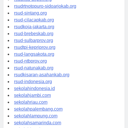
rsudksa-depok.org
rsudrtnotopuro-sidoarjokab.org
rsud-sintang.org
rsud-cilacapkab.org
rsudkoja-jakarta.org
rsud-brebeskab.org
rsud-sulbarprov.org
rsudtpi-kepriprov.org
rsud-langsakota.org
rsud-ntbprov.org
rsud-natunakab.org
rsudkisaran-asahankab.org
rsud-indonesia.org
sekolahindonesia.id
sekolahjambi.com
sekolahriau.com
sekolahpalembang.com
sekolahlampung.com
sekolahsamarinda.com