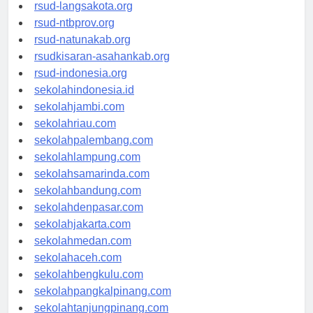
rsudtpi-kepriprov.org
rsud-langsakota.org
rsud-ntbprov.org
rsud-natunakab.org
rsudkisaran-asahankab.org
rsud-indonesia.org
sekolahindonesia.id
sekolahjambi.com
sekolahriau.com
sekolahpalembang.com
sekolahlampung.com
sekolahsamarinda.com
sekolahbandung.com
sekolahdenpasar.com
sekolahjakarta.com
sekolahmedan.com
sekolahaceh.com
sekolahbengkulu.com
sekolahpangkalpinang.com