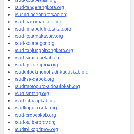
rsud-kotabekasi.org
rsud-tangerangkota.org
rsucnd-acehbaratkab.org
rsud-pasuruankota.org
rsud-limapuluhkotakab.org
rsud-kotamakassar.org
rsud-kotabogor.org
rsud-tanjungpinangkota.org
rsud-simeuluekab.org
rsud-tpikepriprov.org
rsuddrloekmonohadi-kuduskab.org
rsudksa-depok.org
rsudrtnotopuro-sidoarjokab.org
rsud-sintang.org
rsud-cilacapkab.org
rsudkoja-jakarta.org
rsud-brebeskab.org
rsud-sulbarprov.org