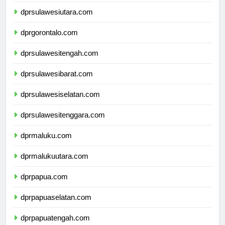
dprkalimantanutara.com
dprsulawesiutara.com
dprgorontalo.com
dprsulawesitengah.com
dprsulawesibarat.com
dprsulawesiselatan.com
dprsulawesitenggara.com
dprmaluku.com
dprmalukuutara.com
dprpapua.com
dprpapuaselatan.com