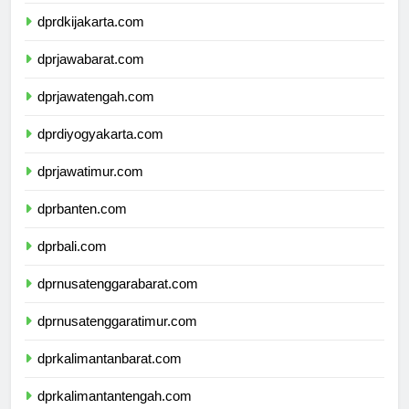
dprkepulauanriau.com
dprdkijakarta.com
dprjawabarat.com
dprjawatengah.com
dprdiyogyakarta.com
dprjawatimur.com
dprbanten.com
dprbali.com
dprnusatenggarabarat.com
dprnusatenggaratimur.com
dprkalimantanbarat.com