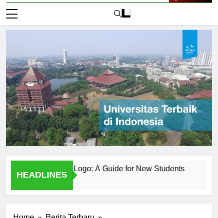
Live Now
geri Surabaya Logo: A Guide for New Students
Behind th
HEADLINES
2 Hari Ago