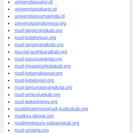
universitaswalesi.id
universitassalor.id
universitasjakarta.id
universitassamarinda.id
universitasindonesia.org
rsud-tangerangkab.org
rsud-kotabekasi.org
rsud-tangerangkota.org
rsucnd-acehbaratkab.org
rsud-pasuruankota.org
rsud-limapuluhkotakab.org
rsud-kotamakassar.org
rsud-kotabogor.org
rsud-tanjungpinangkota.org
rsud-simeuluekab.org
rsud-tpikepriprov.org
rsuddrloekmonohadi-kuduskab.org
rsudksa-depok.org
rsudrtnotopuro-sidoarjokab.org