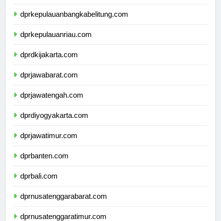
dprlampung.com
dprkepulauanbangkabelitung.com
dprkepulauanriau.com
dprdkijakarta.com
dprjawabarat.com
dprjawatengah.com
dprdiyogyakarta.com
dprjawatimur.com
dprbanten.com
dprbali.com
dprnusatenggarabarat.com