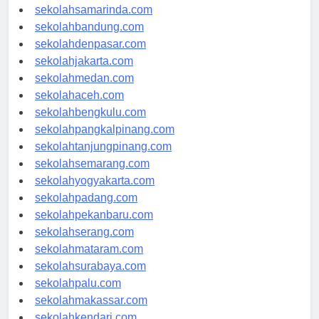
sekolahlampung.com
sekolahsamarinda.com
sekolahbandung.com
sekolahdenpasar.com
sekolahjakarta.com
sekolahmedan.com
sekolahaceh.com
sekolahbengkulu.com
sekolahpangkalpinang.com
sekolahtanjungpinang.com
sekolahsemarang.com
sekolahyogyakarta.com
sekolahpadang.com
sekolahpekanbaru.com
sekolahserang.com
sekolahmataram.com
sekolahsurabaya.com
sekolahpalu.com
sekolahmakassar.com