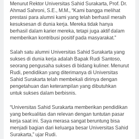
Menurut Rektor Universitas Sahid Surakarta, Prof. Dr.
Ahmad Sahroni, S.E., M.M., “Kami bangga melihat
prestasi para alumni kami yang telah berhasil meraih
kesuksesan di dunia kerja. Mereka tidak hanya
berhasil dalam karier mereka, tetapi juga aktif dalam
memberikan kontribusi positif pada masyarakat.”
Salah satu alumni Universitas Sahid Surakarta yang
sukses di dunia kerja adalah Bapak Rudi Santoso,
seorang pengusaha sukses di bidang kuliner. Menurut
Rudi, pendidikan yang diterimanya di Universitas
Sahid Surakarta telah membekali dirinya dengan
pengetahuan dan keterampilan yang dibutuhkan
untuk sukses dalam berbisnis.
“Universitas Sahid Surakarta memberikan pendidikan
yang berkualitas dan relevan dengan tuntutan pasar
kerja saat ini. Saya merasa sangat beruntung bisa
menjadi bagian dari keluarga besar Universitas Sahid