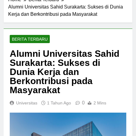
Home
Berita Terbaru
Alumni Universitas Sahid Surakarta: Sukses di Dunia
Kerja dan Berkontribusi pada Masyarakat
BERITA TERBARU
Alumni Universitas Sahid
Surakarta: Sukses di
Dunia Kerja dan
Berkontribusi pada
Masyarakat
0
Universitas
1 Tahun Ago
2 Mins