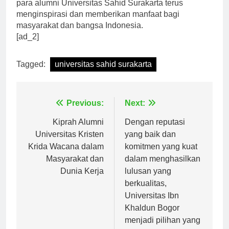
berdaya saing tinggi. Semoga prestasi dan dedikasi
para alumni Universitas Sahid Surakarta terus
menginspirasi dan memberikan manfaat bagi
masyarakat dan bangsa Indonesia.
[ad_2]
Tagged:
universitas sahid surakarta
Navigasi
Previous:
Next:
pos
Kiprah Alumni
Dengan reputasi
Universitas Kristen
yang baik dan
Krida Wacana dalam
komitmen yang kuat
Masyarakat dan
dalam menghasilkan
Dunia Kerja
lulusan yang
berkualitas,
Universitas Ibn
Khaldun Bogor