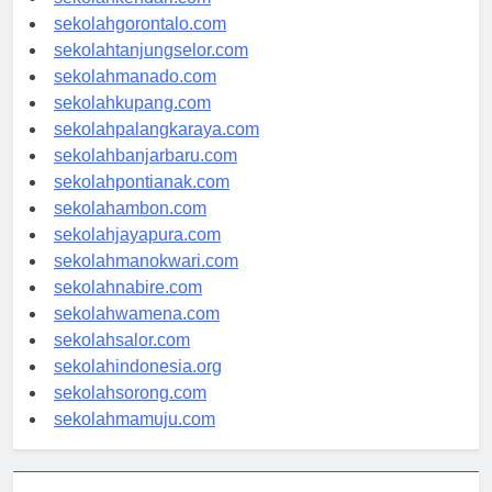
sekolahkendari.com
sekolahgorontalo.com
sekolahtanjungselor.com
sekolahmanado.com
sekolahkupang.com
sekolahpalangkaraya.com
sekolahbanjarbaru.com
sekolahpontianak.com
sekolahambon.com
sekolahjayapura.com
sekolahmanokwari.com
sekolahnabire.com
sekolahwamena.com
sekolahsalor.com
sekolahindonesia.org
sekolahsorong.com
sekolahmamuju.com