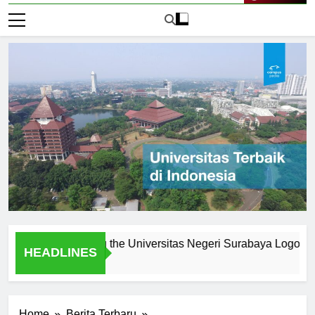
Live Now
enes: Creating the Universitas Negeri Surabaya Logo
Lo
HEADLINES
2 H