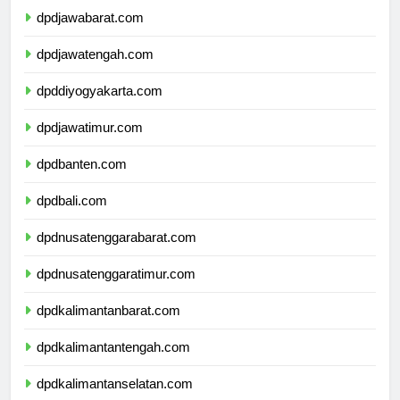
dpdjawabarat.com
dpdjawatengah.com
dpddiyogyakarta.com
dpdjawatimur.com
dpdbanten.com
dpdbali.com
dpdnusatenggarabarat.com
dpdnusatenggaratimur.com
dpdkalimantanbarat.com
dpdkalimantantengah.com
dpdkalimantanselatan.com