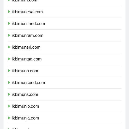
ikbimum.com
ikbimunesa.com
ikbimunimed.com
ikbimunram.com
ikbimunsri.com
ikbimuntad.com
ikbimunp.com
ikbimunsoed.com
ikbimuns.com
ikbimunib.com
ikbimunja.com