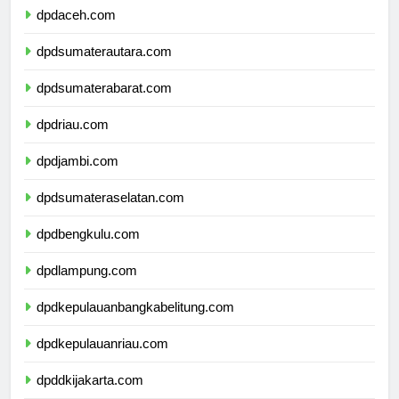
dpdaceh.com
dpdsumaterautara.com
dpdsumaterabarat.com
dpdriau.com
dpdjambi.com
dpdsumateraselatan.com
dpdbengkulu.com
dpdlampung.com
dpdkepulauanbangkabelitung.com
dpdkepulauanriau.com
dpddkijakarta.com