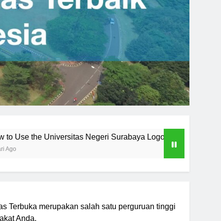
egeri Surabaya Logo Correctly
The Role of the Universit
4 Hari Ago
as Terbuka merupakan salah satu perguruan tinggi
akat Anda.