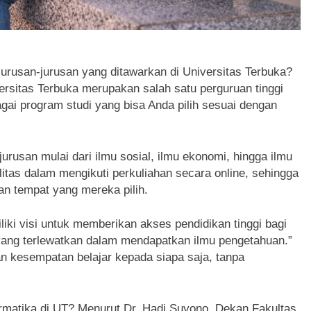
urusan-jurusan yang ditawarkan di Universitas Terbuka?
versitas Terbuka merupakan salah satu perguruan tinggi
ai program studi yang bisa Anda pilih sesuai dengan
rusan mulai dari ilmu sosial, ilmu ekonomi, hingga ilmu
litas dalam mengikuti perkuliahan secara online, sehingga
n tempat yang mereka pilih.
liki visi untuk memberikan akses pendidikan tinggi bagi
yang terlewatkan dalam mendapatkan ilmu pengetahuan.”
n kesempatan belajar kepada siapa saja, tanpa
ormatika di UT? Menurut Dr. Hadi Suyono, Dekan Fakultas