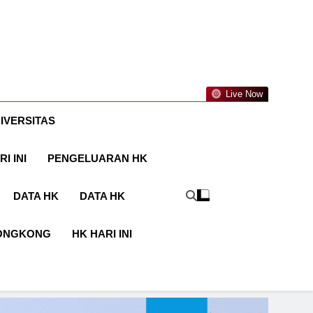
Live Now
IVERSITAS
I INI
PENGELUARAN HK
DATA HK
DATA HK
ONGKONG
HK HARI INI