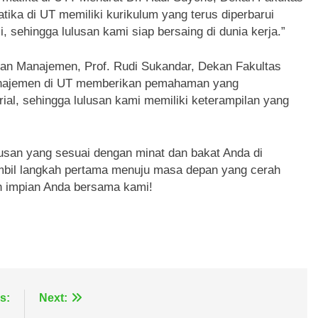
tika di UT memiliki kurikulum yang terus diperbarui
 sehingga lulusan kami siap bersaing di dunia kerja.”
usan Manajemen, Prof. Rudi Sukandar, Dekan Fakultas
najemen di UT memberikan pemahaman yang
ial, sehingga lulusan kami memiliki keterampilan yang
usan yang sesuai dengan minat dan bakat Anda di
mbil langkah pertama menuju masa depan yang cerah
ih impian Anda bersama kami!
s:
Next: