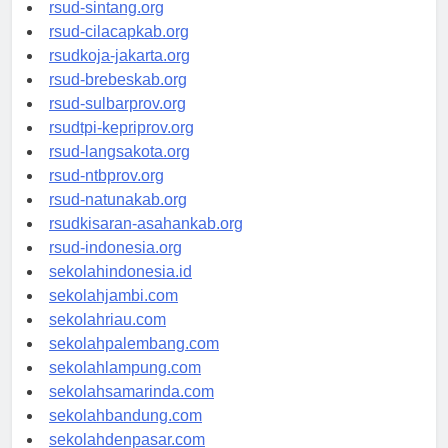
rsudrtnotopuro-sidoarjokab.org
rsud-sintang.org
rsud-cilacapkab.org
rsudkoja-jakarta.org
rsud-brebeskab.org
rsud-sulbarprov.org
rsudtpi-kepriprov.org
rsud-langsakota.org
rsud-ntbprov.org
rsud-natunakab.org
rsudkisaran-asahankab.org
rsud-indonesia.org
sekolahindonesia.id
sekolahjambi.com
sekolahriau.com
sekolahpalembang.com
sekolahlampung.com
sekolahsamarinda.com
sekolahbandung.com