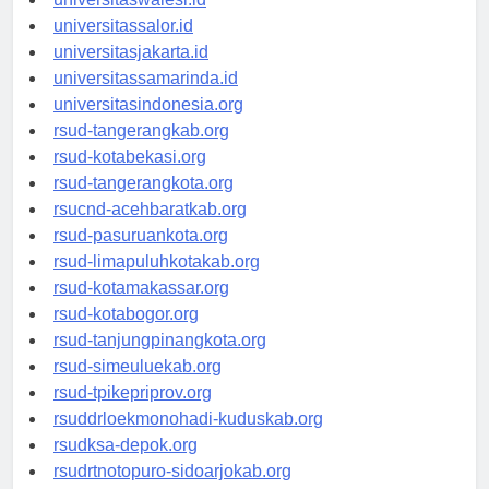
universitaswalesi.id
universitassalor.id
universitasjakarta.id
universitassamarinda.id
universitasindonesia.org
rsud-tangerangkab.org
rsud-kotabekasi.org
rsud-tangerangkota.org
rsucnd-acehbaratkab.org
rsud-pasuruankota.org
rsud-limapuluhkotakab.org
rsud-kotamakassar.org
rsud-kotabogor.org
rsud-tanjungpinangkota.org
rsud-simeuluekab.org
rsud-tpikepriprov.org
rsuddrloekmonohadi-kuduskab.org
rsudksa-depok.org