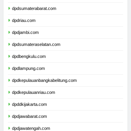
dpdsumaterautara.com
dpdsumaterabarat.com
dpdriau.com
dpdjambi.com
dpdsumateraselatan.com
dpdbengkulu.com
dpdlampung.com
dpdkepulauanbangkabelitung.com
dpdkepulauanriau.com
dpddkijakarta.com
dpdjawabarat.com