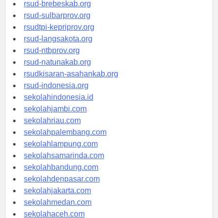
rsudkoja-jakarta.org
rsud-brebeskab.org
rsud-sulbarprov.org
rsudtpi-kepriprov.org
rsud-langsakota.org
rsud-ntbprov.org
rsud-natunakab.org
rsudkisaran-asahankab.org
rsud-indonesia.org
sekolahindonesia.id
sekolahjambi.com
sekolahriau.com
sekolahpalembang.com
sekolahlampung.com
sekolahsamarinda.com
sekolahbandung.com
sekolahdenpasar.com
sekolahjakarta.com
sekolahmedan.com