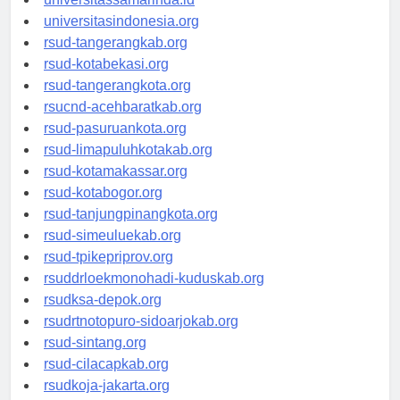
universitassamarinda.id
universitasindonesia.org
rsud-tangerangkab.org
rsud-kotabekasi.org
rsud-tangerangkota.org
rsucnd-acehbaratkab.org
rsud-pasuruankota.org
rsud-limapuluhkotakab.org
rsud-kotamakassar.org
rsud-kotabogor.org
rsud-tanjungpinangkota.org
rsud-simeuluekab.org
rsud-tpikepriprov.org
rsuddrloekmonohadi-kuduskab.org
rsudksa-depok.org
rsudrtnotopuro-sidoarjokab.org
rsud-sintang.org
rsud-cilacapkab.org