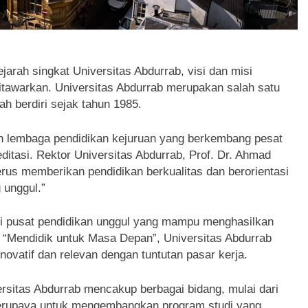
jarah singkat Universitas Abdurrab, visi dan misi
ditawarkan. Universitas Abdurrab merupakan salah satu
ah berdiri sejak tahun 1985.
ah lembaga pendidikan kejuruan yang berkembang pesat
ditasi. Rektor Universitas Abdurrab, Prof. Dr. Ahmad
rus memberikan pendidikan berkualitas dan berorientasi
unggul.”
jadi pusat pendidikan unggul yang mampu menghasilkan
o “Mendidik untuk Masa Depan”, Universitas Abdurrab
ovatif dan relevan dengan tuntutan pasar kerja.
ersitas Abdurrab mencakup berbagai bidang, mulai dari
u berupaya untuk mengembangkan program studi yang