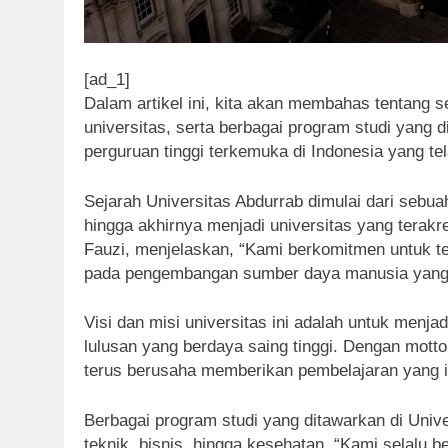
[ad_1]
Dalam artikel ini, kita akan membahas tentang se
universitas, serta berbagai program studi yang 
perguruan tinggi terkemuka di Indonesia yang tel
Sejarah Universitas Abdurrab dimulai dari sebu
hingga akhirnya menjadi universitas yang terakre
Fauzi, menjelaskan, “Kami berkomitmen untuk te
pada pengembangan sumber daya manusia yang 
Visi dan misi universitas ini adalah untuk men
lulusan yang berdaya saing tinggi. Dengan mott
terus berusaha memberikan pembelajaran yang in
Berbagai program studi yang ditawarkan di Univ
teknik, bisnis, hingga kesehatan. “Kami selal