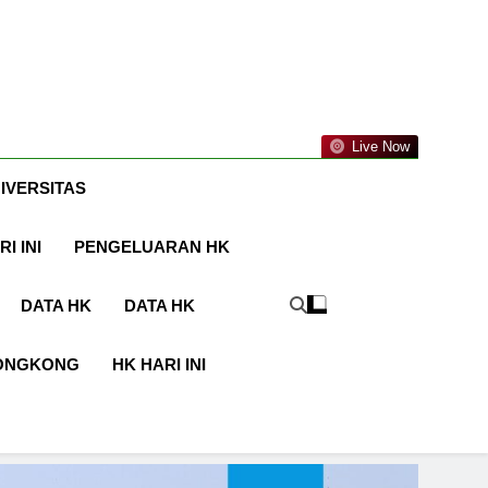
Live Now
IVERSITAS
I INI
PENGELUARAN HK
DATA HK
DATA HK
ONGKONG
HK HARI INI