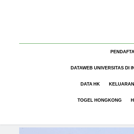
PENDAFT
DATAWEB UNIVERSITAS DI 
DATA HK
KELUARAN
TOGEL HONGKONG
H