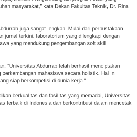
uhan masyarakat,” kata Dekan Fakultas Teknik, Dr. Rina
s Abdurrab juga sangat lengkap. Mulai dari perpustakaan
 jurnal terkini, laboratorium yang dilengkapi dengan
siswa yang mendukung pengembangan soft skill
an, “Universitas Abdurrab telah berhasil menciptakan
 perkembangan mahasiswa secara holistik. Hal ini
ang siap berkompetisi di dunia kerja.”
an berkualitas dan fasilitas yang memadai, Universitas
as terbaik di Indonesia dan berkontribusi dalam mencetak