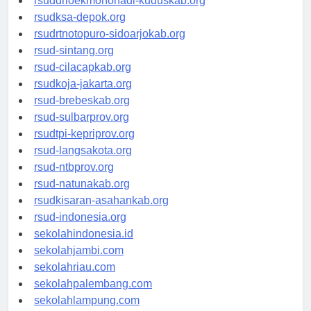
rsuddrloekmonohadi-kuduskab.org
rsudksa-depok.org
rsudrtnotopuro-sidoarjokab.org
rsud-sintang.org
rsud-cilacapkab.org
rsudkoja-jakarta.org
rsud-brebeskab.org
rsud-sulbarprov.org
rsudtpi-kepriprov.org
rsud-langsakota.org
rsud-ntbprov.org
rsud-natunakab.org
rsudkisaran-asahankab.org
rsud-indonesia.org
sekolahindonesia.id
sekolahjambi.com
sekolahriau.com
sekolahpalembang.com