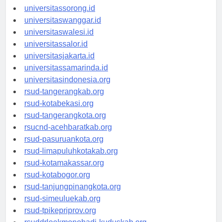
universitasmanokwari.id
universitassorong.id
universitaswanggar.id
universitaswalesi.id
universitassalor.id
universitasjakarta.id
universitassamarinda.id
universitasindonesia.org
rsud-tangerangkab.org
rsud-kotabekasi.org
rsud-tangerangkota.org
rsucnd-acehbaratkab.org
rsud-pasuruankota.org
rsud-limapuluhkotakab.org
rsud-kotamakassar.org
rsud-kotabogor.org
rsud-tanjungpinangkota.org
rsud-simeuluekab.org
rsud-tpikepriprov.org