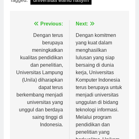
Tagged:
universitas wahid hasyim
Navigasi
Previous:
Next:
pos
Dengan terus
Dengan komitmen
berupaya
yang kuat dalam
meningkatkan
menghasilkan
kualitas pendidikan
lulusan yang siap
dan penelitian,
bersaing di dunia
Universitas Lampung
kerja, Universitas
(Unila) diharapkan
Komputer Indonesia
dapat terus
terus berupaya untuk
berkembang menjadi
menjadi universitas
universitas yang
unggulan di bidang
unggul dan berdaya
teknologi informasi.
saing tinggi di
Melalui program
Indonesia.
pendidikan dan
penelitian yang