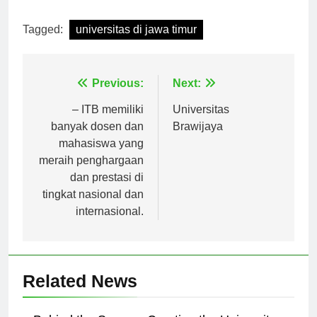
[ad_2]
Tagged:
universitas di jawa timur
Navigasi
Previous:
Next:
pos
– ITB memiliki
Universitas
banyak dosen dan
Brawijaya
mahasiswa yang
meraih penghargaan
dan prestasi di
tingkat nasional dan
internasional.
Related News