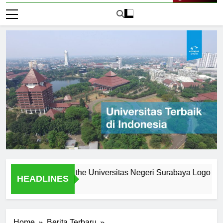
Live Now
nes: Creating the Universitas Negeri Surabaya Logo
Log
HEADLINES
2 Ha