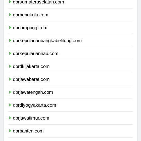
dprsumateraselatan.com
dprbengkulu.com
dprlampung.com
dprkepulauanbangkabelitung.com
dprkepulauanriau.com
dprdkijakarta.com
dprjawabarat.com
dprjawatengah.com
dprdiyogyakarta.com
dprjawatimur.com
dprbanten.com