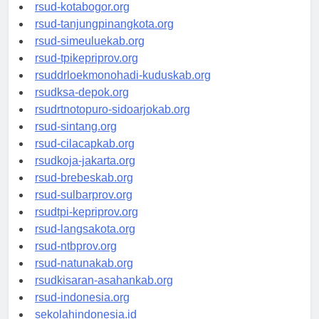
rsud-kotamakassar.org
rsud-kotabogor.org
rsud-tanjungpinangkota.org
rsud-simeuluekab.org
rsud-tpikepriprov.org
rsuddrloekmonohadi-kuduskab.org
rsudksa-depok.org
rsudrtnotopuro-sidoarjokab.org
rsud-sintang.org
rsud-cilacapkab.org
rsudkoja-jakarta.org
rsud-brebeskab.org
rsud-sulbarprov.org
rsudtpi-kepriprov.org
rsud-langsakota.org
rsud-ntbprov.org
rsud-natunakab.org
rsudkisaran-asahankab.org
rsud-indonesia.org