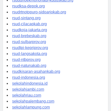
rsuddrloekmonohadi-kuduskab.org
rsudksa-depok.org
rsudrtnotopuro-sidoarjokab.org
rsud-sintang.org
rsud-cilacapkab.org
rsudkoja-jakarta.org
rsud-brebeskab.org
rsud-sulbarprov.org
rsudtpi-kepriprov.org
rsud-langsakota.org
rsud-ntbprov.org
rsud-natunakab.org
rsudkisaran-asahankab.org
rsud-indonesia.org
sekolahindonesia.id
sekolahjambi.com
sekolahriau.com
sekolahpalembang.com