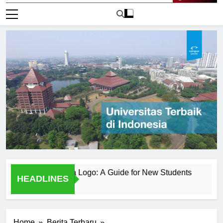
Live Now
egeri Surabaya Logo: A Guide for New Students
Behind t
HEADLINES
1 Hari Ago