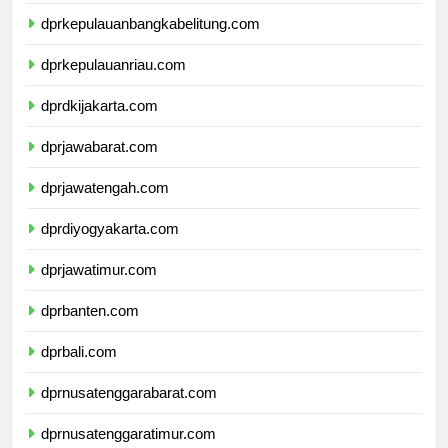
dprlampung.com
dprkepulauanbangkabelitung.com
dprkepulauanriau.com
dprdkijakarta.com
dprjawabarat.com
dprjawatengah.com
dprdiyogyakarta.com
dprjawatimur.com
dprbanten.com
dprbali.com
dprnusatenggarabarat.com