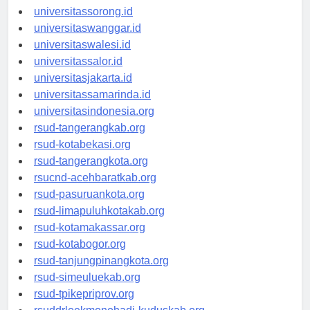
universitasmanokwari.id
universitassorong.id
universitaswanggar.id
universitaswalesi.id
universitassalor.id
universitasjakarta.id
universitassamarinda.id
universitasindonesia.org
rsud-tangerangkab.org
rsud-kotabekasi.org
rsud-tangerangkota.org
rsucnd-acehbaratkab.org
rsud-pasuruankota.org
rsud-limapuluhkotakab.org
rsud-kotamakassar.org
rsud-kotabogor.org
rsud-tanjungpinangkota.org
rsud-simeuluekab.org
rsud-tpikepriprov.org