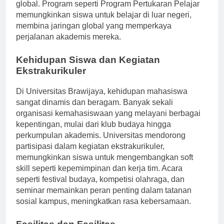
program pertukaran, memberikan mahasiswa paparan
global. Program seperti Program Pertukaran Pelajar
memungkinkan siswa untuk belajar di luar negeri,
membina jaringan global yang memperkaya
perjalanan akademis mereka.
Kehidupan Siswa dan Kegiatan
Ekstrakurikuler
Di Universitas Brawijaya, kehidupan mahasiswa
sangat dinamis dan beragam. Banyak sekali
organisasi kemahasiswaan yang melayani berbagai
kepentingan, mulai dari klub budaya hingga
perkumpulan akademis. Universitas mendorong
partisipasi dalam kegiatan ekstrakurikuler,
memungkinkan siswa untuk mengembangkan soft
skill seperti kepemimpinan dan kerja tim. Acara
seperti festival budaya, kompetisi olahraga, dan
seminar memainkan peran penting dalam tatanan
sosial kampus, meningkatkan rasa kebersamaan.