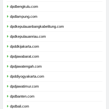
dpdsumateraselatan.com
dpdbengkulu.com
dpdlampung.com
dpdkepulauanbangkabelitung.com
dpdkepulauanriau.com
dpddkijakarta.com
dpdjawabarat.com
dpdjawatengah.com
dpddiyogyakarta.com
dpdjawatimur.com
dpdbanten.com