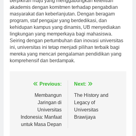
berpikiran maju yang menggabungkan ketelitian
akademis dengan komitmen terhadap pengabdian
masyarakat dan keberlanjutan. Dengan beragam
program, staf pengajar yang berdedikasi, dan
kehidupan kampus yang dinamis, UB menyediakan
lingkungan yang memperkaya bagi mahasiswa.
Seiring dengan pertumbuhan dan inovasi universitas
ini, universitas ini tetap menjadi pilihan terbaik bagi
mereka yang mencari pengalaman pendidikan yang
komprehensif dan berdampak.
Navigasi
Previous:
Next:
pos
Membangun
The History and
Jaringan di
Legacy of
Universitas
Universitas
Indonesia: Manfaat
Brawijaya
untuk Masa Depan