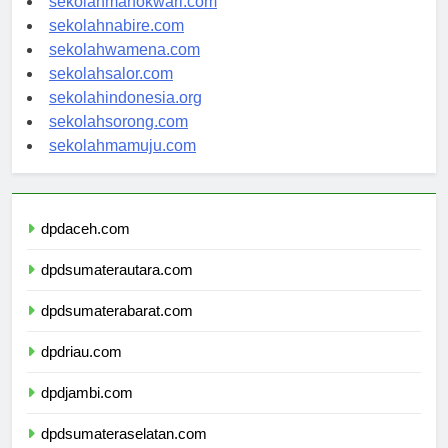
sekolahmanokwari.com
sekolahnabire.com
sekolahwamena.com
sekolahsalor.com
sekolahindonesia.org
sekolahsorong.com
sekolahmamuju.com
dpdaceh.com
dpdsumaterautara.com
dpdsumaterabarat.com
dpdriau.com
dpdjambi.com