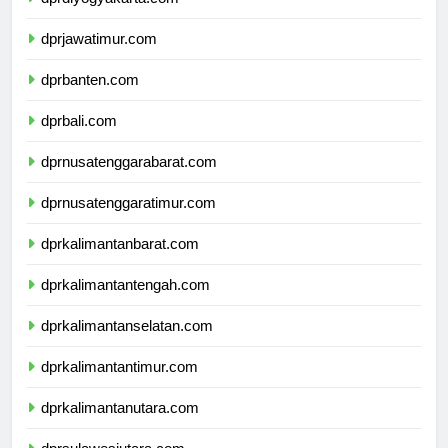
dprdiyogyakarta.com
dprjawatimur.com
dprbanten.com
dprbali.com
dprnusatenggarabarat.com
dprnusatenggaratimur.com
dprkalimantanbarat.com
dprkalimantantengah.com
dprkalimantanselatan.com
dprkalimantantimur.com
dprkalimantanutara.com