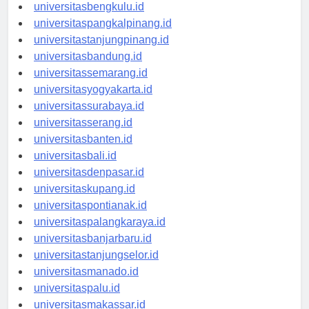
universitaspalembang.id
universitasbengkulu.id
universitaspangkalpinang.id
universitastanjungpinang.id
universitasbandung.id
universitassemarang.id
universitasyogyakarta.id
universitassurabaya.id
universitasserang.id
universitasbanten.id
universitasbali.id
universitasdenpasar.id
universitaskupang.id
universitaspontianak.id
universitaspalangkaraya.id
universitasbanjarbaru.id
universitastanjungselor.id
universitasmanado.id
universitaspalu.id