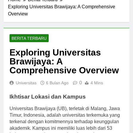
Home
Berita Terbaru
Exploring Universitas Brawijaya: A Comprehensive
Overview
BERITA TERBARU
Exploring Universitas
Brawijaya: A
Comprehensive Overview
0
Universitas
6 Bulan Ago
4 Mins
Ikhtisar Lokasi dan Kampus
Universitas Brawijaya (UB), terletak di Malang, Jawa
Timur, Indonesia, adalah universitas terkemuka yang
terkenal dengan komitmennya terhadap keunggulan