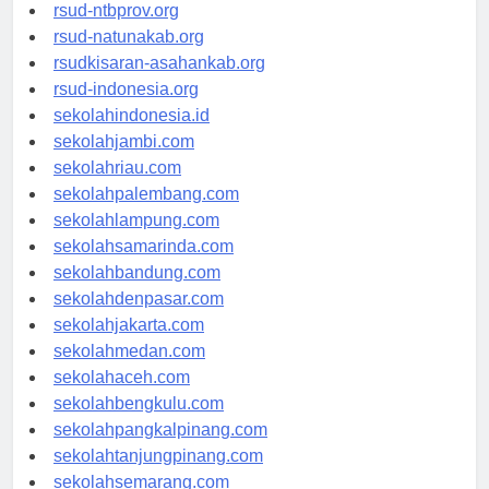
rsud-langsakota.org
rsud-ntbprov.org
rsud-natunakab.org
rsudkisaran-asahankab.org
rsud-indonesia.org
sekolahindonesia.id
sekolahjambi.com
sekolahriau.com
sekolahpalembang.com
sekolahlampung.com
sekolahsamarinda.com
sekolahbandung.com
sekolahdenpasar.com
sekolahjakarta.com
sekolahmedan.com
sekolahaceh.com
sekolahbengkulu.com
sekolahpangkalpinang.com
sekolahtanjungpinang.com