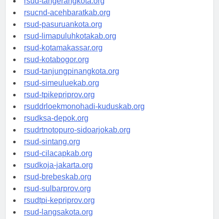
rsud-tangerangkota.org
rsucnd-acehbaratkab.org
rsud-pasuruankota.org
rsud-limapuluhkotakab.org
rsud-kotamakassar.org
rsud-kotabogor.org
rsud-tanjungpinangkota.org
rsud-simeuluekab.org
rsud-tpikepriprov.org
rsuddrloekmonohadi-kuduskab.org
rsudksa-depok.org
rsudrtnotopuro-sidoarjokab.org
rsud-sintang.org
rsud-cilacapkab.org
rsudkoja-jakarta.org
rsud-brebeskab.org
rsud-sulbarprov.org
rsudtpi-kepriprov.org