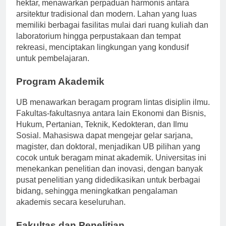
akademik. Kampus ini memiliki luas lebih dari 53
hektar, menawarkan perpaduan harmonis antara
arsitektur tradisional dan modern. Lahan yang luas
memiliki berbagai fasilitas mulai dari ruang kuliah dan
laboratorium hingga perpustakaan dan tempat
rekreasi, menciptakan lingkungan yang kondusif
untuk pembelajaran.
Program Akademik
UB menawarkan beragam program lintas disiplin ilmu.
Fakultas-fakultasnya antara lain Ekonomi dan Bisnis,
Hukum, Pertanian, Teknik, Kedokteran, dan Ilmu
Sosial. Mahasiswa dapat mengejar gelar sarjana,
magister, dan doktoral, menjadikan UB pilihan yang
cocok untuk beragam minat akademik. Universitas ini
menekankan penelitian dan inovasi, dengan banyak
pusat penelitian yang didedikasikan untuk berbagai
bidang, sehingga meningkatkan pengalaman
akademis secara keseluruhan.