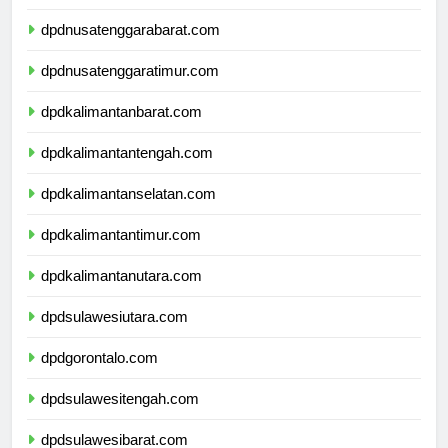
dpdbali.com
dpdnusatenggarabarat.com
dpdnusatenggaratimur.com
dpdkalimantanbarat.com
dpdkalimantantengah.com
dpdkalimantanselatan.com
dpdkalimantantimur.com
dpdkalimantanutara.com
dpdsulawesiutara.com
dpdgorontalo.com
dpdsulawesitengah.com