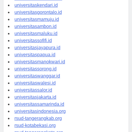
universitasmakassar.id
universitaskendari.id
universitasgorontalo.id
universitasmamuju.id
universitasambon.id
universitasmaluku.id
universitassofifi.id
universitasjayapura.id
universitaspapua.id
universitasmanokwari.id
universitassorong.id
universitaswanggar.id
universitaswalesi.id
universitassalor.id
universitasjakarta.id
universitassamarinda.id
universitasindonesia.org
rsud-tangerangkab.org
rsud-kotabekasi.org