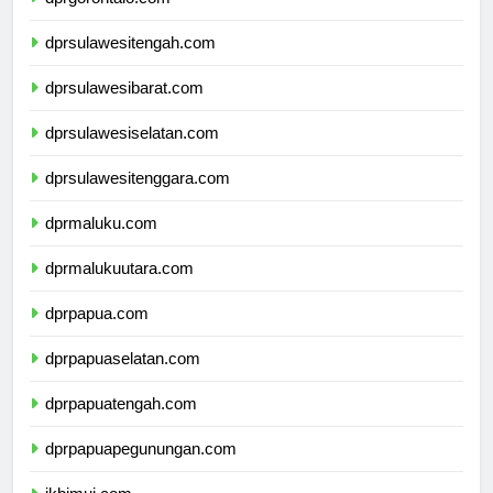
dprgorontalo.com
dprsulawesitengah.com
dprsulawesibarat.com
dprsulawesiselatan.com
dprsulawesitenggara.com
dprmaluku.com
dprmalukuutara.com
dprpapua.com
dprpapuaselatan.com
dprpapuatengah.com
dprpapuapegunungan.com