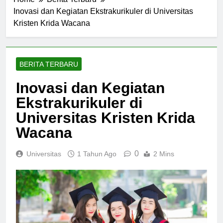
Home
Berita Terbaru
Inovasi dan Kegiatan Ekstrakurikuler di Universitas
Kristen Krida Wacana
BERITA TERBARU
Inovasi dan Kegiatan
Ekstrakurikuler di
Universitas Kristen Krida
Wacana
0
Universitas
1 Tahun Ago
2 Mins