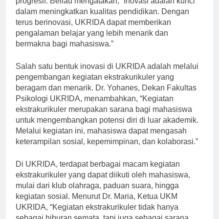
progresif. Beliau mengatakan, “Inovasi adalah kunci
dalam meningkatkan kualitas pendidikan. Dengan
terus berinovasi, UKRIDA dapat memberikan
pengalaman belajar yang lebih menarik dan
bermakna bagi mahasiswa.”
Salah satu bentuk inovasi di UKRIDA adalah melalui
pengembangan kegiatan ekstrakurikuler yang
beragam dan menarik. Dr. Yohanes, Dekan Fakultas
Psikologi UKRIDA, menambahkan, “Kegiatan
ekstrakurikuler merupakan sarana bagi mahasiswa
untuk mengembangkan potensi diri di luar akademik.
Melalui kegiatan ini, mahasiswa dapat mengasah
keterampilan sosial, kepemimpinan, dan kolaborasi.”
Di UKRIDA, terdapat berbagai macam kegiatan
ekstrakurikuler yang dapat diikuti oleh mahasiswa,
mulai dari klub olahraga, paduan suara, hingga
kegiatan sosial. Menurut Dr. Maria, Ketua UKM
UKRIDA, “Kegiatan ekstrakurikuler tidak hanya