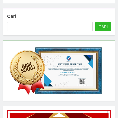
Cari
CARI