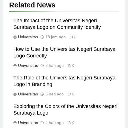
Related News
The Impact of the Universitas Negeri
Surabaya Logo on Community Identity
Universitas
18 jam ago
0
How to Use the Universitas Negeri Surabaya
Logo Correctly
Universitas
2 hari ago
0
The Role of the Universitas Negeri Surabaya
Logo in Branding
Universitas
3 hari ago
0
Exploring the Colors of the Universitas Negeri
Surabaya Logo
Universitas
4 hari ago
0