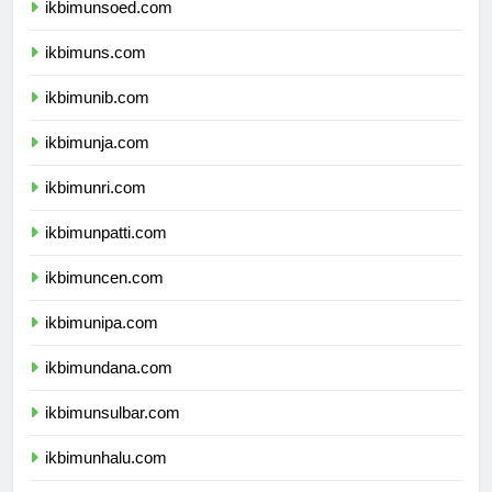
ikbimunsoed.com
ikbimuns.com
ikbimunib.com
ikbimunja.com
ikbimunri.com
ikbimunpatti.com
ikbimuncen.com
ikbimunipa.com
ikbimundana.com
ikbimunsulbar.com
ikbimunhalu.com