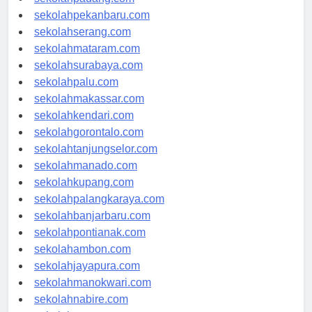
sekolahpadang.com
sekolahpekanbaru.com
sekolahserang.com
sekolahmataram.com
sekolahsurabaya.com
sekolahpalu.com
sekolahmakassar.com
sekolahkendari.com
sekolahgorontalo.com
sekolahtanjungselor.com
sekolahmanado.com
sekolahkupang.com
sekolahpalangkaraya.com
sekolahbanjarbaru.com
sekolahpontianak.com
sekolahambon.com
sekolahjayapura.com
sekolahmanokwari.com
sekolahnabire.com