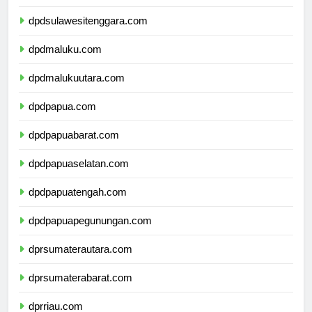
dpdsulawesiselatan.com
dpdsulawesitenggara.com
dpdmaluku.com
dpdmalukuutara.com
dpdpapua.com
dpdpapuabarat.com
dpdpapuaselatan.com
dpdpapuatengah.com
dpdpapuapegunungan.com
dprsumaterautara.com
dprsumaterabarat.com