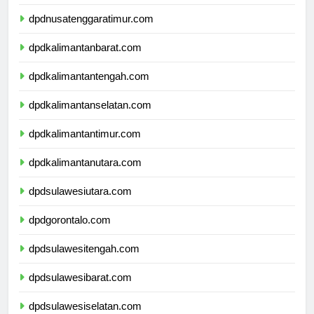
dpdnusatenggarabarat.com
dpdnusatenggaratimur.com
dpdkalimantanbarat.com
dpdkalimantantengah.com
dpdkalimantanselatan.com
dpdkalimantantimur.com
dpdkalimantanutara.com
dpdsulawesiutara.com
dpdgorontalo.com
dpdsulawesitengah.com
dpdsulawesibarat.com