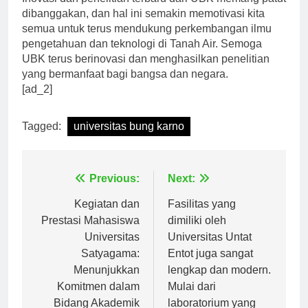
Inovasi dan penelitian terbaru dari UBK memang patut
dibanggakan, dan hal ini semakin memotivasi kita
semua untuk terus mendukung perkembangan ilmu
pengetahuan dan teknologi di Tanah Air. Semoga
UBK terus berinovasi dan menghasilkan penelitian
yang bermanfaat bagi bangsa dan negara.
[ad_2]
Tagged:
universitas bung karno
Navigasi
Previous:
Next:
pos
Kegiatan dan
Fasilitas yang
Prestasi Mahasiswa
dimiliki oleh
Universitas
Universitas Untat
Satyagama:
Entot juga sangat
Menunjukkan
lengkap dan modern.
Komitmen dalam
Mulai dari