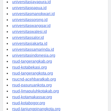
universitassofifi.id
universitasjayapura.id
universitaspapua.id
universitasmanokwari.id
universitassorong.id
universitaswanggar.id
universitaswalesi.id
universitassalor.id
universitasjakarta.id
universitassamarinda.id
universitasindonesia.org
rsud-tangerangkab.org
rsud-kotabekasi.org
rsud-tangerangkota.org
rsucnd-acehbaratkab.org
rsud-pasuruankota.org
rsud-limapuluhkotakab.org
rsud-kotamakassar.org
rsud-kotabogor.org