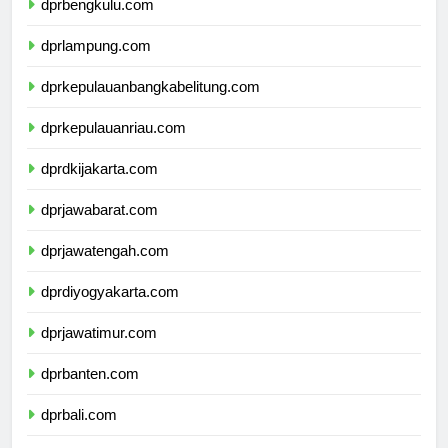
dprbengkulu.com
dprlampung.com
dprkepulauanbangkabelitung.com
dprkepulauanriau.com
dprdkijakarta.com
dprjawabarat.com
dprjawatengah.com
dprdiyogyakarta.com
dprjawatimur.com
dprbanten.com
dprbali.com