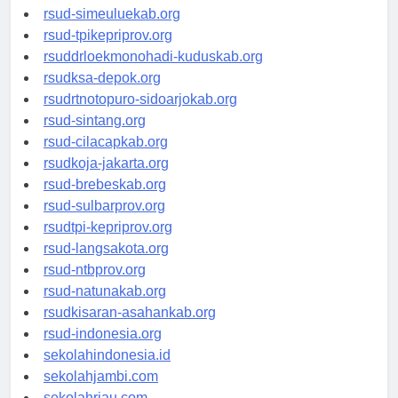
rsud-tanjungpinangkota.org
rsud-simeuluekab.org
rsud-tpikepriprov.org
rsuddrloekmonohadi-kuduskab.org
rsudksa-depok.org
rsudrtnotopuro-sidoarjokab.org
rsud-sintang.org
rsud-cilacapkab.org
rsudkoja-jakarta.org
rsud-brebeskab.org
rsud-sulbarprov.org
rsudtpi-kepriprov.org
rsud-langsakota.org
rsud-ntbprov.org
rsud-natunakab.org
rsudkisaran-asahankab.org
rsud-indonesia.org
sekolahindonesia.id
sekolahjambi.com