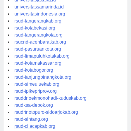
universitasjakarta.id
universitassamarinda.id
universitasindonesia.org
rsud-tangerangkab.org
rsud-kotabekasi.org
rsud-tangerangkota.org
rsucnd-acehbaratkab.org
rsud-pasuruankota.org
rsud-limapuluhkotakab.org
rsud-kotamakassar.org
rsud-kotabogor.org
rsud-tanjungpinangkota.org
rsud-simeuluekab.org
rsud-tpikepriprov.org
rsuddrloekmonohadi-kuduskab.org
rsudksa-depok.org
rsudrtnotopuro-sidoarjokab.org
rsud-sintang.org