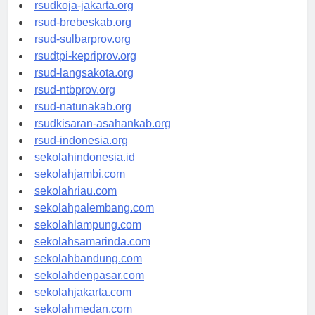
rsud-cilacapkab.org
rsudkoja-jakarta.org
rsud-brebeskab.org
rsud-sulbarprov.org
rsudtpi-kepriprov.org
rsud-langsakota.org
rsud-ntbprov.org
rsud-natunakab.org
rsudkisaran-asahankab.org
rsud-indonesia.org
sekolahindonesia.id
sekolahjambi.com
sekolahriau.com
sekolahpalembang.com
sekolahlampung.com
sekolahsamarinda.com
sekolahbandung.com
sekolahdenpasar.com
sekolahjakarta.com