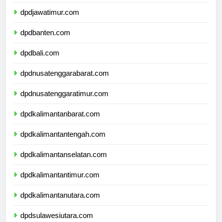
dpddiyogyakarta.com
dpdjawatimur.com
dpdbanten.com
dpdbali.com
dpdnusatenggarabarat.com
dpdnusatenggaratimur.com
dpdkalimantanbarat.com
dpdkalimantantengah.com
dpdkalimantanselatan.com
dpdkalimantantimur.com
dpdkalimantanutara.com