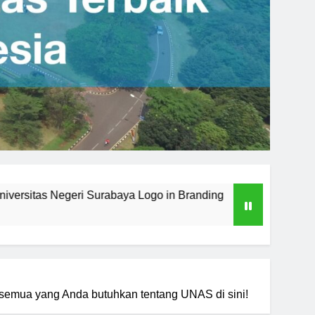
Logo in Branding
Exploring the Colors of the Universitas
3 Hari Ago
n semua yang Anda butuhkan tentang UNAS di sini!