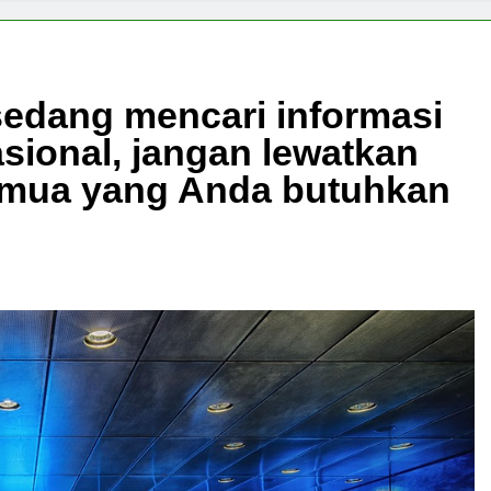
sedang mencari informasi
asional, jangan lewatkan
semua yang Anda butuhkan