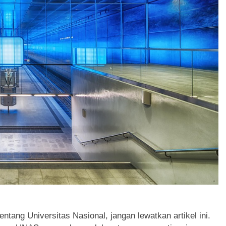
ntang Universitas Nasional, jangan lewatkan artikel ini.