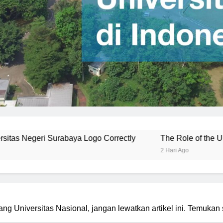
 Correctly
The Role of the Universitas Negeri Surabaya 
2 Hari Ago
ang Universitas Nasional, jangan lewatkan artikel ini. Temuka