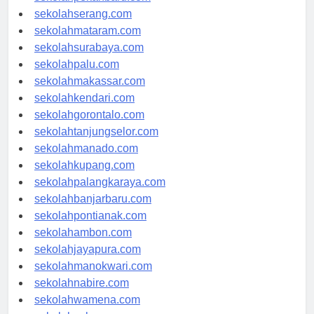
sekolahpekanbaru.com
sekolahserang.com
sekolahmataram.com
sekolahsurabaya.com
sekolahpalu.com
sekolahmakassar.com
sekolahkendari.com
sekolahgorontalo.com
sekolahtanjungselor.com
sekolahmanado.com
sekolahkupang.com
sekolahpalangkaraya.com
sekolahbanjarbaru.com
sekolahpontianak.com
sekolahambon.com
sekolahjayapura.com
sekolahmanokwari.com
sekolahnabire.com
sekolahwamena.com