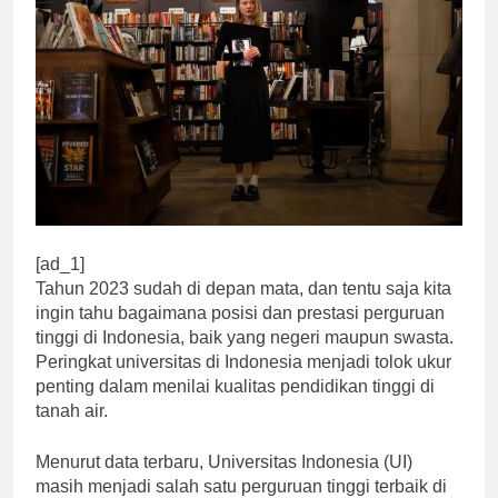
[ad_1]
Tahun 2023 sudah di depan mata, dan tentu saja kita
ingin tahu bagaimana posisi dan prestasi perguruan
tinggi di Indonesia, baik yang negeri maupun swasta.
Peringkat universitas di Indonesia menjadi tolok ukur
penting dalam menilai kualitas pendidikan tinggi di
tanah air.
Menurut data terbaru, Universitas Indonesia (UI)