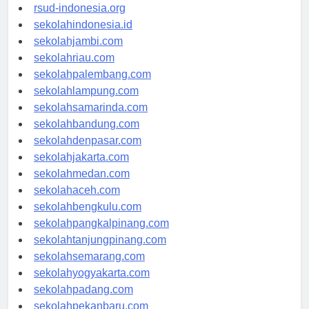
rsudkisaran-asahankab.org
rsud-indonesia.org
sekolahindonesia.id
sekolahjambi.com
sekolahriau.com
sekolahpalembang.com
sekolahlampung.com
sekolahsamarinda.com
sekolahbandung.com
sekolahdenpasar.com
sekolahjakarta.com
sekolahmedan.com
sekolahaceh.com
sekolahbengkulu.com
sekolahpangkalpinang.com
sekolahtanjungpinang.com
sekolahsemarang.com
sekolahyogyakarta.com
sekolahpadang.com