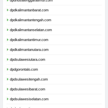
dpdnusatenggaratimur.com
dpdkalimantanbarat.com
dpdkalimantantengah.com
dpdkalimantanselatan.com
dpdkalimantantimur.com
dpdkalimantanutara.com
dpdsulawesiutara.com
dpdgorontalo.com
dpdsulawesitengah.com
dpdsulawesibarat.com
dpdsulawesiselatan.com