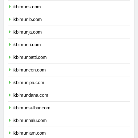
ikbimuns.com
ikbimunib.com
ikbimunja.com
ikbimunri.com
ikbimunpatti.com
ikbimuncen.com
ikbimunipa.com
ikbimundana.com
ikbimunsulbar.com
ikbimunhalu.com