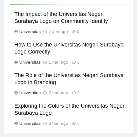
Related News
The Impact of the Universitas Negeri
Surabaya Logo on Community Identity
Universitas
7 jam ago
0
How to Use the Universitas Negeri Surabaya
Logo Correctly
Universitas
1 hari ago
0
The Role of the Universitas Negeri Surabaya
Logo in Branding
Universitas
2 hari ago
0
Exploring the Colors of the Universitas Negeri
Surabaya Logo
Universitas
3 hari ago
0