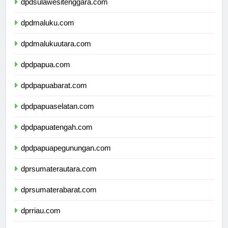
dpdsulawesitenggara.com
dpdmaluku.com
dpdmalukuutara.com
dpdpapua.com
dpdpapuabarat.com
dpdpapuaselatan.com
dpdpapuatengah.com
dpdpapuapegunungan.com
dprsumaterautara.com
dprsumaterabarat.com
dprriau.com