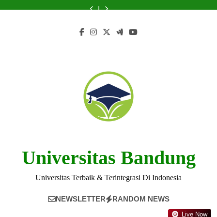
Skip
of
the
the
the
of
the
the
of
Colors
the
Universitas
Universitas
Universitas
the
Universitas
Universitas
the
of
to
Universitas
Negeri
Negeri
Negeri
Universitas
Negeri
Negeri
Universitas
the
content
Negeri
Surabaya
Surabaya
Surabaya
Negeri
Surabaya
Surabaya
Negeri
Universitas
Surabaya
Logo
Logo
Logo
Surabaya
Logo
Logo
Surabaya
Negeri
Logo
on
Correctly
in
Logo
on
Correctly
Logo
Surabaya
Community
Branding
Community
in
Logo
Identity
Identity
Branding
Universitas Bandung
Universitas Terbaik & Terintegrasi Di Indonesia
NEWSLETTER
RANDOM NEWS