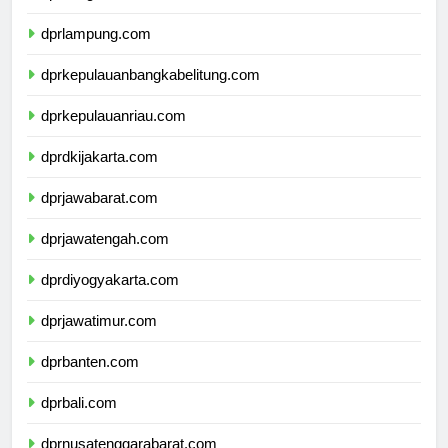
dprbengkulu.com
dprlampung.com
dprkepulauanbangkabelitung.com
dprkepulauanriau.com
dprdkijakarta.com
dprjawabarat.com
dprjawatengah.com
dprdiyogyakarta.com
dprjawatimur.com
dprbanten.com
dprbali.com