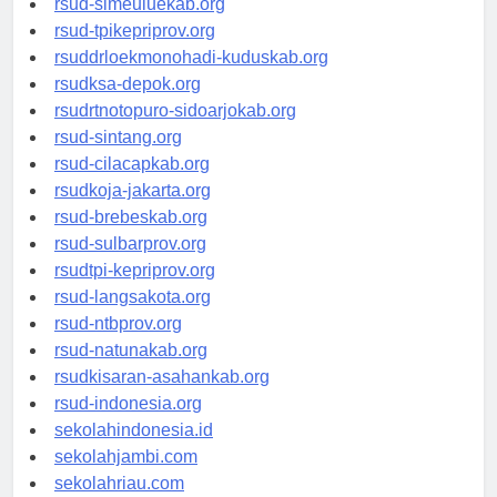
rsud-simeuluekab.org
rsud-tpikepriprov.org
rsuddrloekmonohadi-kuduskab.org
rsudksa-depok.org
rsudrtnotopuro-sidoarjokab.org
rsud-sintang.org
rsud-cilacapkab.org
rsudkoja-jakarta.org
rsud-brebeskab.org
rsud-sulbarprov.org
rsudtpi-kepriprov.org
rsud-langsakota.org
rsud-ntbprov.org
rsud-natunakab.org
rsudkisaran-asahankab.org
rsud-indonesia.org
sekolahindonesia.id
sekolahjambi.com