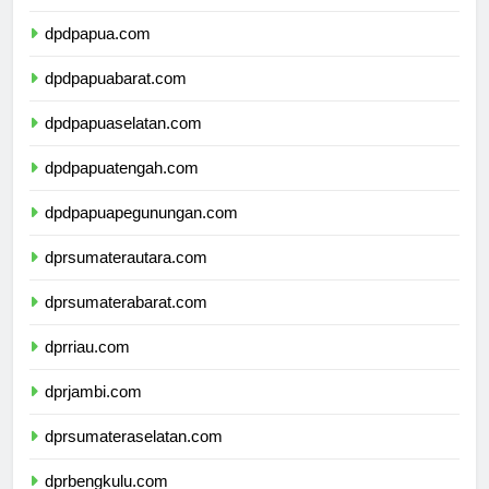
dpdmalukuutara.com
dpdpapua.com
dpdpapuabarat.com
dpdpapuaselatan.com
dpdpapuatengah.com
dpdpapuapegunungan.com
dprsumaterautara.com
dprsumaterabarat.com
dprriau.com
dprjambi.com
dprsumateraselatan.com