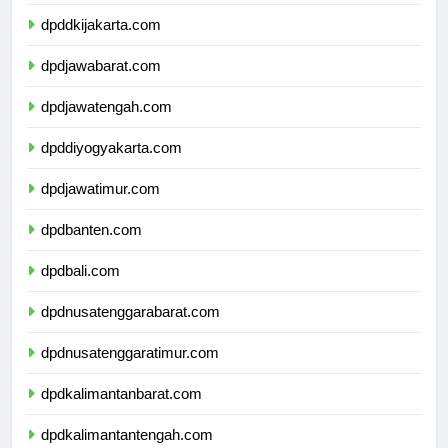
dpdkepulauanriau.com
dpddkijakarta.com
dpdjawabarat.com
dpdjawatengah.com
dpddiyogyakarta.com
dpdjawatimur.com
dpdbanten.com
dpdbali.com
dpdnusatenggarabarat.com
dpdnusatenggaratimur.com
dpdkalimantanbarat.com