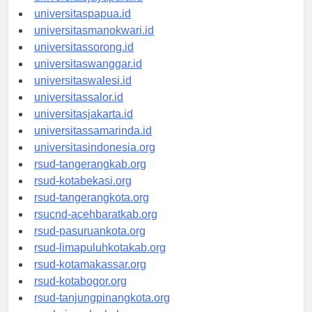
universitasjayapura.id
universitaspapua.id
universitasmanokwari.id
universitassorong.id
universitaswanggar.id
universitaswalesi.id
universitassalor.id
universitasjakarta.id
universitassamarinda.id
universitasindonesia.org
rsud-tangerangkab.org
rsud-kotabekasi.org
rsud-tangerangkota.org
rsucnd-acehbaratkab.org
rsud-pasuruankota.org
rsud-limapuluhkotakab.org
rsud-kotamakassar.org
rsud-kotabogor.org
rsud-tanjungpinangkota.org