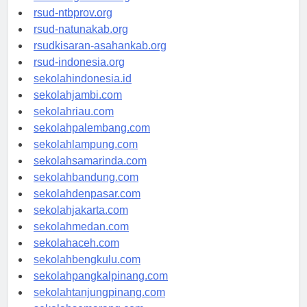
rsud-langsakota.org
rsud-ntbprov.org
rsud-natunakab.org
rsudkisaran-asahankab.org
rsud-indonesia.org
sekolahindonesia.id
sekolahjambi.com
sekolahriau.com
sekolahpalembang.com
sekolahlampung.com
sekolahsamarinda.com
sekolahbandung.com
sekolahdenpasar.com
sekolahjakarta.com
sekolahmedan.com
sekolahaceh.com
sekolahbengkulu.com
sekolahpangkalpinang.com
sekolahtanjungpinang.com