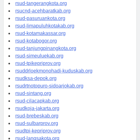
rsud-kotabekasi.org
rsud-tangerangkota.org
rsucnd-acehbaratkab.org
rsud-pasuruankota.org
rsud-limapuluhkotakab.org
rsud-kotamakassar.org
rsud-kotabogor.org
rsud-tanjungpinangkota.org
rsud-simeuluekab.org
rsud-tpikepriprov.org
rsuddrloekmonohadi-kuduskab.org
rsudksa-depok.org
rsudrtnotopuro-sidoarjokab.org
rsud-sintang.org
rsud-cilacapkab.org
rsudkoja-jakarta.org
rsud-brebeskab.org
rsud-sulbarprov.org
rsudtpi-kepriprov.org