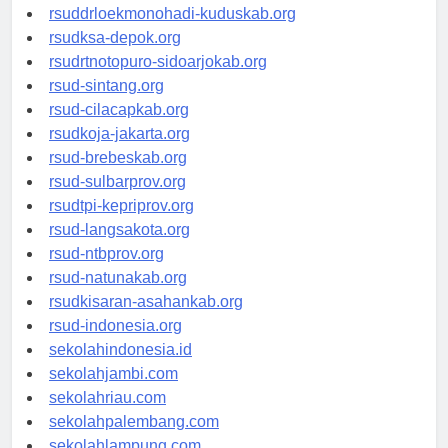
rsud-tpikepriprov.org
rsuddrloekmonohadi-kuduskab.org
rsudksa-depok.org
rsudrtnotopuro-sidoarjokab.org
rsud-sintang.org
rsud-cilacapkab.org
rsudkoja-jakarta.org
rsud-brebeskab.org
rsud-sulbarprov.org
rsudtpi-kepriprov.org
rsud-langsakota.org
rsud-ntbprov.org
rsud-natunakab.org
rsudkisaran-asahankab.org
rsud-indonesia.org
sekolahindonesia.id
sekolahjambi.com
sekolahriau.com
sekolahpalembang.com