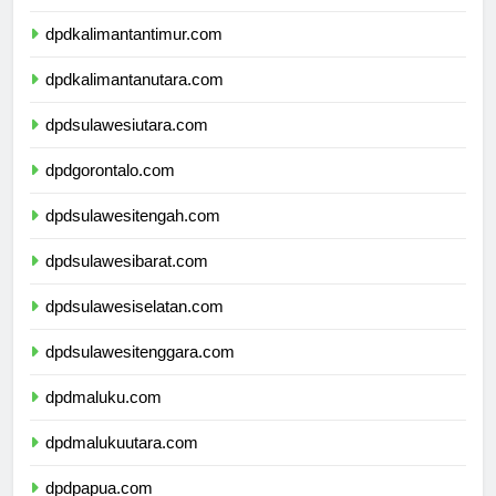
dpdkalimantanselatan.com
dpdkalimantantimur.com
dpdkalimantanutara.com
dpdsulawesiutara.com
dpdgorontalo.com
dpdsulawesitengah.com
dpdsulawesibarat.com
dpdsulawesiselatan.com
dpdsulawesitenggara.com
dpdmaluku.com
dpdmalukuutara.com