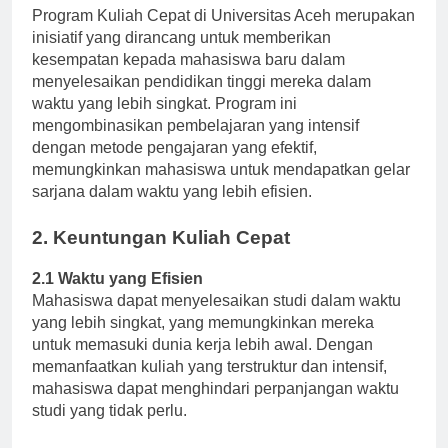
Program Kuliah Cepat di Universitas Aceh merupakan
inisiatif yang dirancang untuk memberikan
kesempatan kepada mahasiswa baru dalam
menyelesaikan pendidikan tinggi mereka dalam
waktu yang lebih singkat. Program ini
mengombinasikan pembelajaran yang intensif
dengan metode pengajaran yang efektif,
memungkinkan mahasiswa untuk mendapatkan gelar
sarjana dalam waktu yang lebih efisien.
2. Keuntungan Kuliah Cepat
2.1 Waktu yang Efisien
Mahasiswa dapat menyelesaikan studi dalam waktu
yang lebih singkat, yang memungkinkan mereka
untuk memasuki dunia kerja lebih awal. Dengan
memanfaatkan kuliah yang terstruktur dan intensif,
mahasiswa dapat menghindari perpanjangan waktu
studi yang tidak perlu.