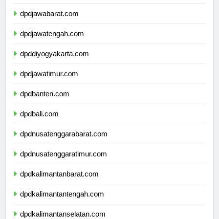
dpddkijakarta.com
dpdjawabarat.com
dpdjawatengah.com
dpddiyogyakarta.com
dpdjawatimur.com
dpdbanten.com
dpdbali.com
dpdnusatenggarabarat.com
dpdnusatenggaratimur.com
dpdkalimantanbarat.com
dpdkalimantantengah.com