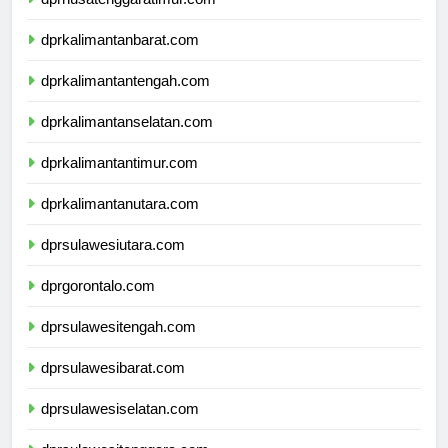
dprnusatenggaratimur.com
dprkalimantanbarat.com
dprkalimantantengah.com
dprkalimantanselatan.com
dprkalimantantimur.com
dprkalimantanutara.com
dprsulawesiutara.com
dprgorontalo.com
dprsulawesitengah.com
dprsulawesibarat.com
dprsulawesiselatan.com