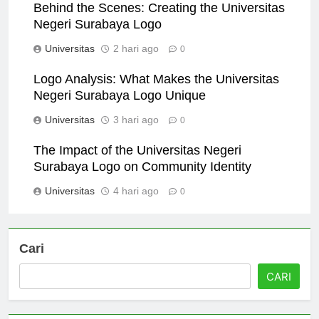
Behind the Scenes: Creating the Universitas
Negeri Surabaya Logo
Universitas
2 hari ago
0
Logo Analysis: What Makes the Universitas
Negeri Surabaya Logo Unique
Universitas
3 hari ago
0
The Impact of the Universitas Negeri
Surabaya Logo on Community Identity
Universitas
4 hari ago
0
Cari
CARI