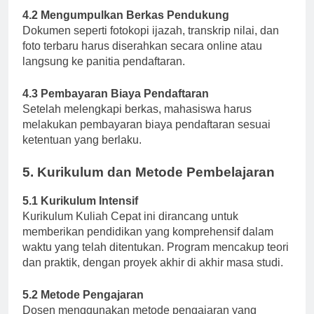
4.2 Mengumpulkan Berkas Pendukung
Dokumen seperti fotokopi ijazah, transkrip nilai, dan
foto terbaru harus diserahkan secara online atau
langsung ke panitia pendaftaran.
4.3 Pembayaran Biaya Pendaftaran
Setelah melengkapi berkas, mahasiswa harus
melakukan pembayaran biaya pendaftaran sesuai
ketentuan yang berlaku.
5. Kurikulum dan Metode Pembelajaran
5.1 Kurikulum Intensif
Kurikulum Kuliah Cepat ini dirancang untuk
memberikan pendidikan yang komprehensif dalam
waktu yang telah ditentukan. Program mencakup teori
dan praktik, dengan proyek akhir di akhir masa studi.
5.2 Metode Pengajaran