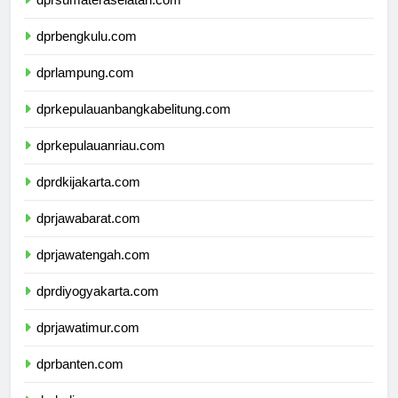
dprsumateraselatan.com
dprbengkulu.com
dprlampung.com
dprkepulauanbangkabelitung.com
dprkepulauanriau.com
dprdkijakarta.com
dprjawabarat.com
dprjawatengah.com
dprdiyogyakarta.com
dprjawatimur.com
dprbanten.com