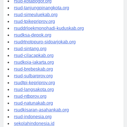
rsud-kotabogor.org
rsud-tanjungpinangkota.org
rsud-simeuluekab.org
rsud-tpikepriprov.org
rsuddrloekmonohadi-kuduskab.org
rsudksa-depok.org
rsudrtnotopuro-sidoarjokab.org
rsud-sintang.org
rsud-cilacapkab.org
rsudkoja-jakarta.org
rsud-brebeskab.org
rsud-sulbarprov.org
rsudtpi-kepriprov.org
rsud-langsakota.org
rsud-ntbprov.org
rsud-natunakab.org
rsudkisaran-asahankab.org
rsud-indonesia.org