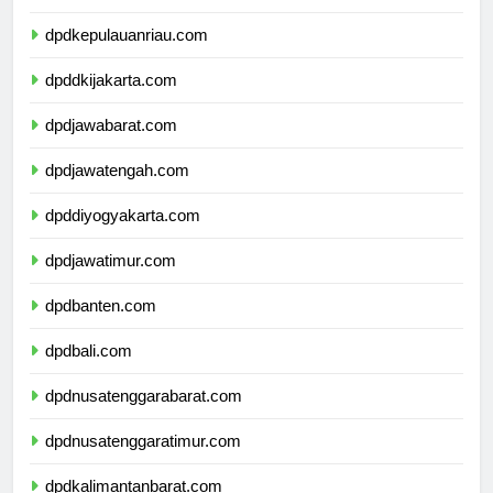
dpdkepulauanbangkabelitung.com
dpdkepulauanriau.com
dpddkijakarta.com
dpdjawabarat.com
dpdjawatengah.com
dpddiyogyakarta.com
dpdjawatimur.com
dpdbanten.com
dpdbali.com
dpdnusatenggarabarat.com
dpdnusatenggaratimur.com