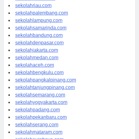
sekolahjambi.com
sekolahriau.com
sekolahpalembang.com
sekolahlampung.com
sekolahsamarinda.com
sekolahbandung.com
sekolahdenpasar.com
sekolahjakarta.com
sekolahmedan.com
sekolahaceh.com
sekolahbengkulu.com
sekolahpangkalpinang.com
sekolahtanjungpinang.com
sekolahsemarang.com
sekolahyogyakarta.com
sekolahpadang.com
sekolahpekanbaru.com
sekolahserang.com
sekolahmataram.com