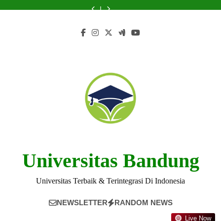
Skip
the
Makes
the
the
the
Makes
the
Use
of
Universitas
the
Universitas
Universitas
Universitas
the
Universitas
the
the
to
Negeri
Universitas
Negeri
Negeri
Negeri
Universitas
Negeri
Universitas
Universitas
content
Surabaya
Negeri
Surabaya
Surabaya
Surabaya
Negeri
Surabaya
Negeri
Negeri
Logo
Surabaya
Logo
Logo
Logo
Surabaya
Logo
Surabaya
Surabaya
in
Logo
on
Correctly
in
Logo
on
Logo
Logo
Branding
Unique
Community
Branding
Unique
Community
Correctly
in
Identity
Identity
Branding
Universitas Bandung
Universitas Terbaik & Terintegrasi Di Indonesia
NEWSLETTER
RANDOM NEWS