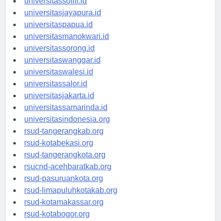
universitassofifi.id
universitasjayapura.id
universitaspapua.id
universitasmanokwari.id
universitassorong.id
universitaswanggar.id
universitaswalesi.id
universitassalor.id
universitasjakarta.id
universitassamarinda.id
universitasindonesia.org
rsud-tangerangkab.org
rsud-kotabekasi.org
rsud-tangerangkota.org
rsucnd-acehbaratkab.org
rsud-pasuruankota.org
rsud-limapuluhkotakab.org
rsud-kotamakassar.org