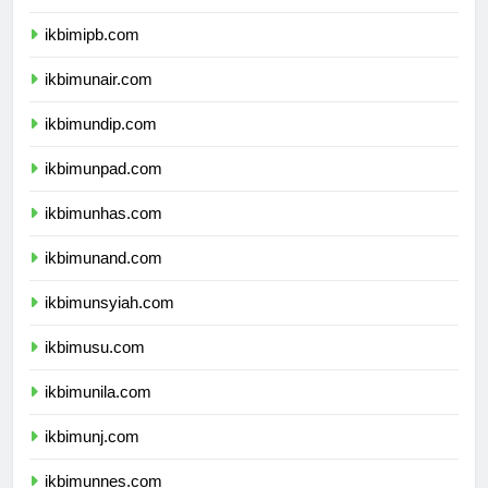
ikbimitb.com
ikbimipb.com
ikbimunair.com
ikbimundip.com
ikbimunpad.com
ikbimunhas.com
ikbimunand.com
ikbimunsyiah.com
ikbimusu.com
ikbimunila.com
ikbimunj.com