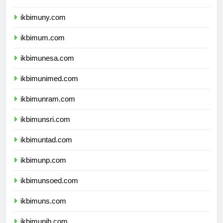
ikbimunnes.com
ikbimuny.com
ikbimum.com
ikbimunesa.com
ikbimunimed.com
ikbimunram.com
ikbimunsri.com
ikbimuntad.com
ikbimunp.com
ikbimunsoed.com
ikbimuns.com