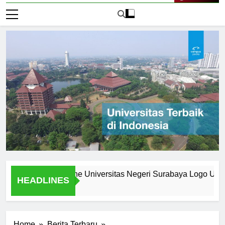
Live Now
 What Makes the Universitas Negeri Surabaya Logo Unique
HEADLINES