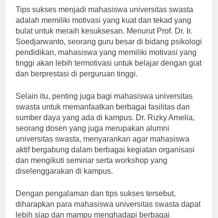
Tips sukses menjadi mahasiswa universitas swasta
adalah memiliki motivasi yang kuat dan tekad yang
bulat untuk meraih kesuksesan. Menurut Prof. Dr. Ir.
Soedjarwanto, seorang guru besar di bidang psikologi
pendidikan, mahasiswa yang memiliki motivasi yang
tinggi akan lebih termotivasi untuk belajar dengan giat
dan berprestasi di perguruan tinggi.
Selain itu, penting juga bagi mahasiswa universitas
swasta untuk memanfaatkan berbagai fasilitas dan
sumber daya yang ada di kampus. Dr. Rizky Amelia,
seorang dosen yang juga merupakan alumni
universitas swasta, menyarankan agar mahasiswa
aktif bergabung dalam berbagai kegiatan organisasi
dan mengikuti seminar serta workshop yang
diselenggarakan di kampus.
Dengan pengalaman dan tips sukses tersebut,
diharapkan para mahasiswa universitas swasta dapat