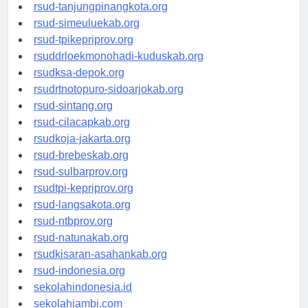
rsud-kotabogor.org
rsud-tanjungpinangkota.org
rsud-simeuluekab.org
rsud-tpikepriprov.org
rsuddrloekmonohadi-kuduskab.org
rsudksa-depok.org
rsudrtnotopuro-sidoarjokab.org
rsud-sintang.org
rsud-cilacapkab.org
rsudkoja-jakarta.org
rsud-brebeskab.org
rsud-sulbarprov.org
rsudtpi-kepriprov.org
rsud-langsakota.org
rsud-ntbprov.org
rsud-natunakab.org
rsudkisaran-asahankab.org
rsud-indonesia.org
sekolahindonesia.id