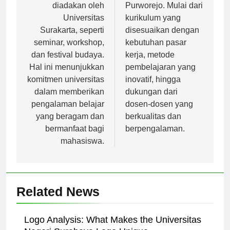
dan acara yang rutin
Muhammadiyah
diadakan oleh
Purworejo. Mulai dari
Universitas
kurikulum yang
Surakarta, seperti
disesuaikan dengan
seminar, workshop,
kebutuhan pasar
dan festival budaya.
kerja, metode
Hal ini menunjukkan
pembelajaran yang
komitmen universitas
inovatif, hingga
dalam memberikan
dukungan dari
pengalaman belajar
dosen-dosen yang
yang beragam dan
berkualitas dan
bermanfaat bagi
berpengalaman.
mahasiswa.
Related News
Logo Analysis: What Makes the Universitas