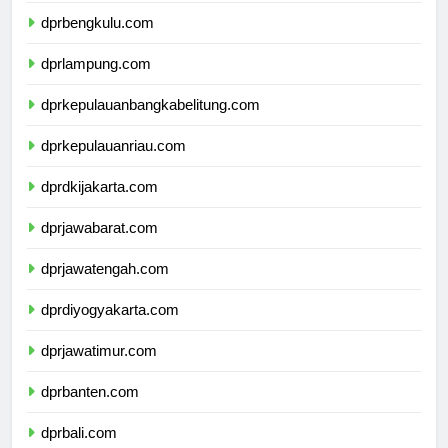
dprbengkulu.com
dprlampung.com
dprkepulauanbangkabelitung.com
dprkepulauanriau.com
dprdkijakarta.com
dprjawabarat.com
dprjawatengah.com
dprdiyogyakarta.com
dprjawatimur.com
dprbanten.com