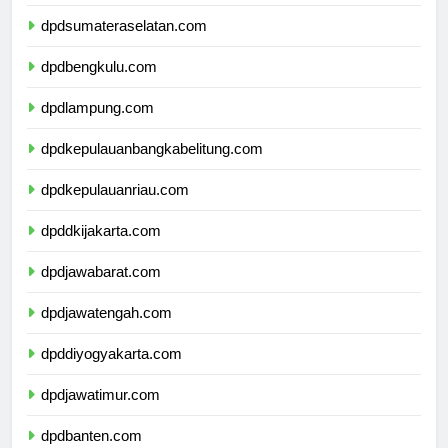
dpdjambi.com
dpdsumateraselatan.com
dpdbengkulu.com
dpdlampung.com
dpdkepulauanbangkabelitung.com
dpdkepulauanriau.com
dpddkijakarta.com
dpdjawabarat.com
dpdjawatengah.com
dpddiyogyakarta.com
dpdjawatimur.com