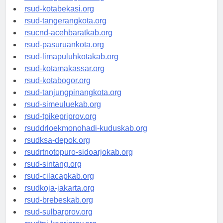
rsud-tangerangkab.org
rsud-kotabekasi.org
rsud-tangerangkota.org
rsucnd-acehbaratkab.org
rsud-pasuruankota.org
rsud-limapuluhkotakab.org
rsud-kotamakassar.org
rsud-kotabogor.org
rsud-tanjungpinangkota.org
rsud-simeuluekab.org
rsud-tpikepriprov.org
rsuddrloekmonohadi-kuduskab.org
rsudksa-depok.org
rsudrtnotopuro-sidoarjokab.org
rsud-sintang.org
rsud-cilacapkab.org
rsudkoja-jakarta.org
rsud-brebeskab.org
rsud-sulbarprov.org