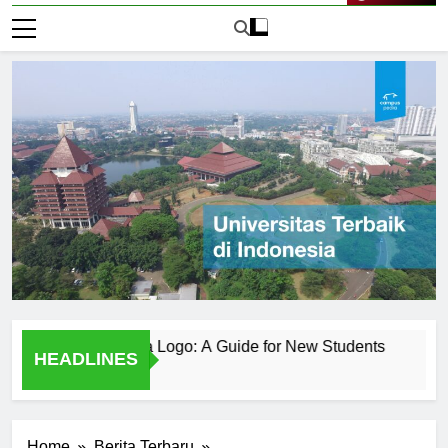
Live Now
Negeri Surabaya Logo: A Guide for New Students
Behind 
HEADLINES
1 Hari Ag