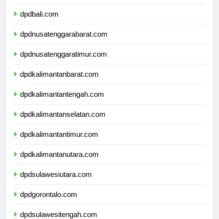
dpdbanten.com
dpdbali.com
dpdnusatenggarabarat.com
dpdnusatenggaratimur.com
dpdkalimantanbarat.com
dpdkalimantantengah.com
dpdkalimantanselatan.com
dpdkalimantantimur.com
dpdkalimantanutara.com
dpdsulawesiutara.com
dpdgorontalo.com