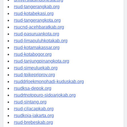
universitasindonesia.org
rsud-tangerangkab.org
rsud-kotabekasi.org
rsud-tangerangkota.org
rsucnd-acehbaratkab.org
rsud-pasuruankota.org
rsud-limapuluhkotakab.org
rsud-kotamakassar.org
rsud-kotabogor.org
rsud-tanjungpinangkota.org
rsud-simeuluekab.org
rsud-tpikepriprov.org
rsuddrloekmonohadi-kuduskab.org
rsudksa-depok.org
rsudrtnotopuro-sidoarjokab.org
rsud-sintang.org
rsud-cilacapkab.org
rsudkoja-jakarta.org