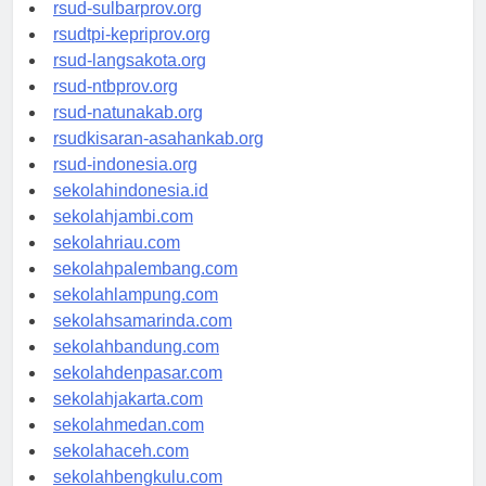
rsud-brebeskab.org
rsud-sulbarprov.org
rsudtpi-kepriprov.org
rsud-langsakota.org
rsud-ntbprov.org
rsud-natunakab.org
rsudkisaran-asahankab.org
rsud-indonesia.org
sekolahindonesia.id
sekolahjambi.com
sekolahriau.com
sekolahpalembang.com
sekolahlampung.com
sekolahsamarinda.com
sekolahbandung.com
sekolahdenpasar.com
sekolahjakarta.com
sekolahmedan.com
sekolahaceh.com