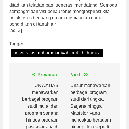
Muhammadiyah ini patut untuk diapresiasi dan
dijadikan teladan bagi generasi mendatang. Semoga
semangat dan visi beliau terus menginspirasi kita
untuk terus berjuang dalam memajukan dunia
pendidikan di tanah air.
[ad_2]
Tagged:
universitas muhammadiyah prof. dr. hamka
Navigasi
Previous:
Next:
pos
UNWAHAS
Unsur menawarkan
menawarkan
berbagai program
berbagai program
studi dari tingkat
studi mulai dari
Sarjana hingga
program sarjana
Magister, yang
hingga program
mencakup beragam