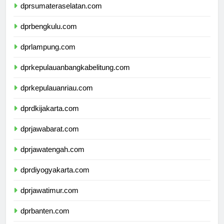
dprsumateraselatan.com
dprbengkulu.com
dprlampung.com
dprkepulauanbangkabelitung.com
dprkepulauanriau.com
dprdkijakarta.com
dprjawabarat.com
dprjawatengah.com
dprdiyogyakarta.com
dprjawatimur.com
dprbanten.com