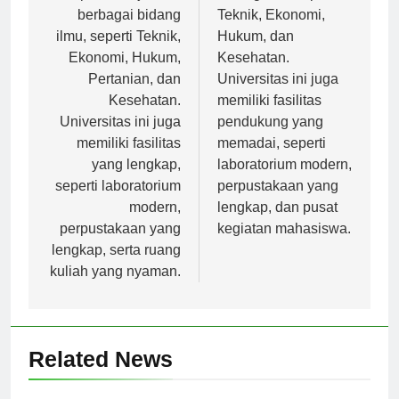
pascasarjana di
bidang ilmu seperti
berbagai bidang
Teknik, Ekonomi,
ilmu, seperti Teknik,
Hukum, dan
Ekonomi, Hukum,
Kesehatan.
Pertanian, dan
Universitas ini juga
Kesehatan.
memiliki fasilitas
Universitas ini juga
pendukung yang
memiliki fasilitas
memadai, seperti
yang lengkap,
laboratorium modern,
seperti laboratorium
perpustakaan yang
modern,
lengkap, dan pusat
perpustakaan yang
kegiatan mahasiswa.
lengkap, serta ruang
kuliah yang nyaman.
Related News