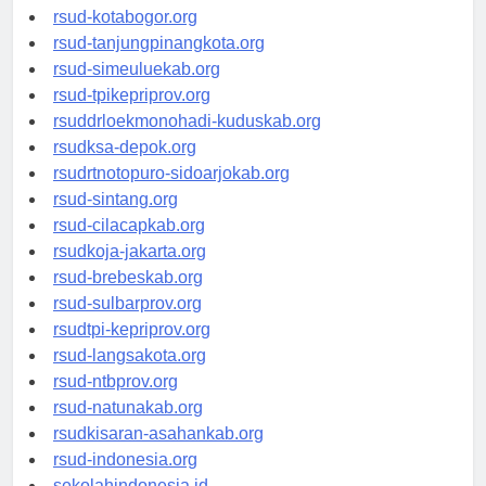
rsud-kotamakassar.org
rsud-kotabogor.org
rsud-tanjungpinangkota.org
rsud-simeuluekab.org
rsud-tpikepriprov.org
rsuddrloekmonohadi-kuduskab.org
rsudksa-depok.org
rsudrtnotopuro-sidoarjokab.org
rsud-sintang.org
rsud-cilacapkab.org
rsudkoja-jakarta.org
rsud-brebeskab.org
rsud-sulbarprov.org
rsudtpi-kepriprov.org
rsud-langsakota.org
rsud-ntbprov.org
rsud-natunakab.org
rsudkisaran-asahankab.org
rsud-indonesia.org