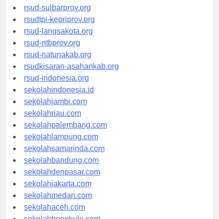
rsud-brebeskab.org
rsud-sulbarprov.org
rsudtpi-kepriprov.org
rsud-langsakota.org
rsud-ntbprov.org
rsud-natunakab.org
rsudkisaran-asahankab.org
rsud-indonesia.org
sekolahindonesia.id
sekolahjambi.com
sekolahriau.com
sekolahpalembang.com
sekolahlampung.com
sekolahsamarinda.com
sekolahbandung.com
sekolahdenpasar.com
sekolahjakarta.com
sekolahmedan.com
sekolahaceh.com