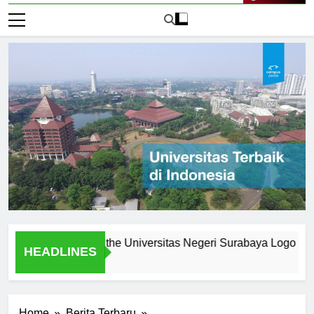
Live Now
nes: Creating the Universitas Negeri Surabaya Logo
Log
HEADLINES
1 Ha