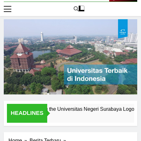
Live Now
nes: Creating the Universitas Negeri Surabaya Logo
Log
HEADLINES
1 Ha