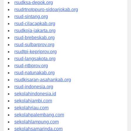
rsuddrloekmonohadi-kuduskab.org
rsudksa-depok.org
rsudrtnotopuro-sidoarjokab.org
rsud-sintang.org
rsud-cilacapkab.org
rsudkoja-jakarta.org
rsud-brebeskab.org
rsud-sulbarprov.org
rsudtpi-kepriprov.org
rsud-langsakota.org
rsud-ntbprov.org
rsud-natunakab.org
rsudkisaran-asahankab.org
rsud-indonesia.org
sekolahindonesia.id
sekolahjambi.com
sekolahriau.com
sekolahpalembang.com
sekolahlampung.com