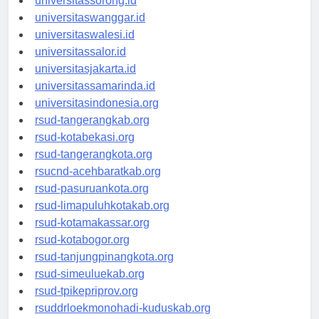
universitassorong.id
universitaswanggar.id
universitaswalesi.id
universitassalor.id
universitasjakarta.id
universitassamarinda.id
universitasindonesia.org
rsud-tangerangkab.org
rsud-kotabekasi.org
rsud-tangerangkota.org
rsucnd-acehbaratkab.org
rsud-pasuruankota.org
rsud-limapuluhkotakab.org
rsud-kotamakassar.org
rsud-kotabogor.org
rsud-tanjungpinangkota.org
rsud-simeuluekab.org
rsud-tpikepriprov.org