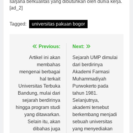
universitas ini telah terbukti mampu menghasilkan
sarjana berkualitas yang dibutuhkan oleh dunia kerja.
[ad_2]
Tagged:
universitas pakuan bogor
Navigasi
Previous:
Next:
pos
Artikel ini akan
Sejarah UMP dimulai
membahas
dari berdirinya
mengenai berbagai
Akademi Farmasi
hal terkait
Muhammadiyah
Universitas Terbuka
Purwokerto pada
Bandung, mulai dari
tahun 1981.
sejarah berdirinya
Selanjutnya,
hingga program studi
akademi tersebut
yang ditawarkan.
berkembang menjadi
Selain itu, akan
sebuah universitas