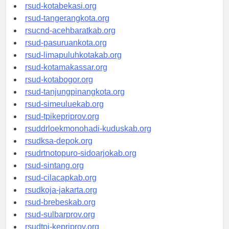
rsud-tangerangkab.org
rsud-kotabekasi.org
rsud-tangerangkota.org
rsucnd-acehbaratkab.org
rsud-pasuruankota.org
rsud-limapuluhkotakab.org
rsud-kotamakassar.org
rsud-kotabogor.org
rsud-tanjungpinangkota.org
rsud-simeuluekab.org
rsud-tpikepriprov.org
rsuddrloekmonohadi-kuduskab.org
rsudksa-depok.org
rsudrtnotopuro-sidoarjokab.org
rsud-sintang.org
rsud-cilacapkab.org
rsudkoja-jakarta.org
rsud-brebeskab.org
rsud-sulbarprov.org