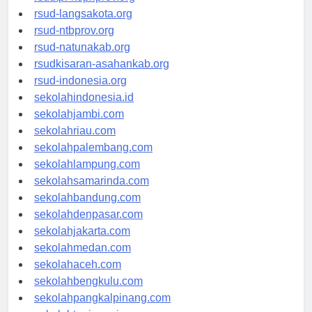
rsudtpi-kepriprov.org
rsud-langsakota.org
rsud-ntbprov.org
rsud-natunakab.org
rsudkisaran-asahankab.org
rsud-indonesia.org
sekolahindonesia.id
sekolahjambi.com
sekolahriau.com
sekolahpalembang.com
sekolahlampung.com
sekolahsamarinda.com
sekolahbandung.com
sekolahdenpasar.com
sekolahjakarta.com
sekolahmedan.com
sekolahaceh.com
sekolahbengkulu.com
sekolahpangkalpinang.com