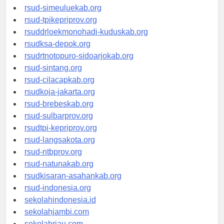
rsud-tanjungpinangkota.org
rsud-simeuluekab.org
rsud-tpikepriprov.org
rsuddrloekmonohadi-kuduskab.org
rsudksa-depok.org
rsudrtnotopuro-sidoarjokab.org
rsud-sintang.org
rsud-cilacapkab.org
rsudkoja-jakarta.org
rsud-brebeskab.org
rsud-sulbarprov.org
rsudtpi-kepriprov.org
rsud-langsakota.org
rsud-ntbprov.org
rsud-natunakab.org
rsudkisaran-asahankab.org
rsud-indonesia.org
sekolahindonesia.id
sekolahjambi.com