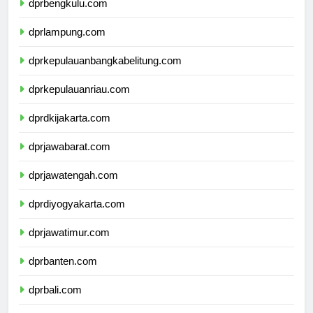
dprbengkulu.com
dprlampung.com
dprkepulauanbangkabelitung.com
dprkepulauanriau.com
dprdkijakarta.com
dprjawabarat.com
dprjawatengah.com
dprdiyogyakarta.com
dprjawatimur.com
dprbanten.com
dprbali.com