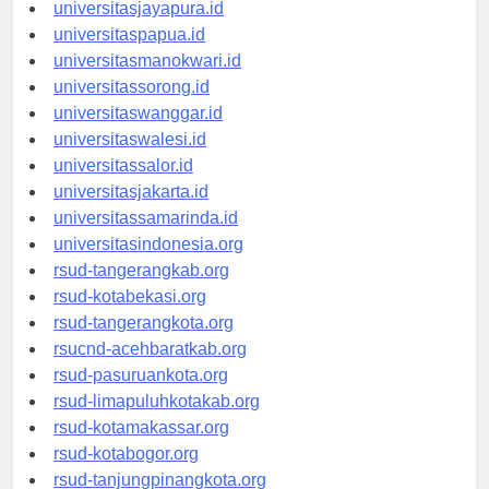
universitassofifi.id
universitasjayapura.id
universitaspapua.id
universitasmanokwari.id
universitassorong.id
universitaswanggar.id
universitaswalesi.id
universitassalor.id
universitasjakarta.id
universitassamarinda.id
universitasindonesia.org
rsud-tangerangkab.org
rsud-kotabekasi.org
rsud-tangerangkota.org
rsucnd-acehbaratkab.org
rsud-pasuruankota.org
rsud-limapuluhkotakab.org
rsud-kotamakassar.org
rsud-kotabogor.org