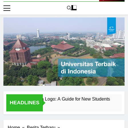
Live Now
egeri Surabaya Logo: A Guide for New Students
Behind t
HEADLINES
2 Hari Ago