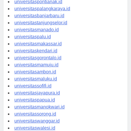
universitaspontianak.id
universitaspalangkaraya.id
universitasbanjarbaru.id
universitastanjungselor.id
universitasmanado.id
universitaspalu.id
universitasmakassar.id
universitaskendari.id
universitasgorontalo.id
universitasmamuju.id
universitasambon.id
universitasmaluku.id
universitassofifi.id
universitasjayapura.id
universitaspapua.id
universitasmanokwari.id
universitassorong.id
universitaswanggar.id