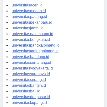
universitasaceh.id
universitasmedan.id
universitaspadang.id
universitaspekanbaru.id
universitasjambi.id
universitaspalembang.id
universitasbengkulu.id
universitaspangkalpinang.id
universitastanjungpinang.id
universitasbandung.id
universitassemarang.id
universitasyogyakarta.id
universitassurabaya.id
universitasserang.id
universitasbanten.id
universitasbali.id
universitasdenpasar.id
universitaskupang.id