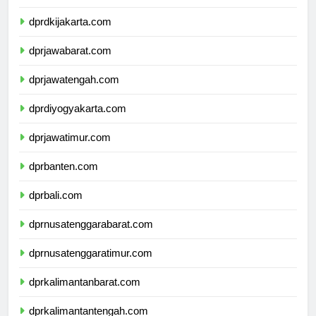
dprkepulauanriau.com
dprdkijakarta.com
dprjawabarat.com
dprjawatengah.com
dprdiyogyakarta.com
dprjawatimur.com
dprbanten.com
dprbali.com
dprnusatenggarabarat.com
dprnusatenggaratimur.com
dprkalimantanbarat.com