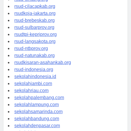
rsud-sintang.org
rsud-cilacapkab.org
rsudkoja-jakarta.org
rsud-brebeskab.org
rsud-sulbarprov.org
rsudtpi-kepriprov.org
rsud-langsakota.org
rsud-ntbprov.org
rsud-natunakab.org
rsudkisaran-asahankab.org
rsud-indonesia.org
sekolahindonesia.id
sekolahjambi.com
sekolahriau.com
sekolahpalembang.com
sekolahlampung.com
sekolahsamarinda.com
sekolahbandung.com
sekolahdenpasar.com