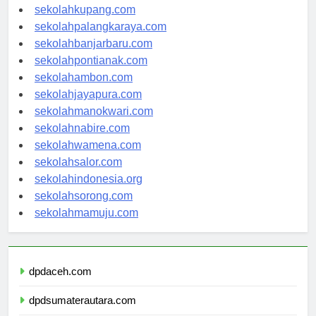
sekolahmanado.com
sekolahkupang.com
sekolahpalangkaraya.com
sekolahbanjarbaru.com
sekolahpontianak.com
sekolahambon.com
sekolahjayapura.com
sekolahmanokwari.com
sekolahnabire.com
sekolahwamena.com
sekolahsalor.com
sekolahindonesia.org
sekolahsorong.com
sekolahmamuju.com
dpdaceh.com
dpdsumaterautara.com