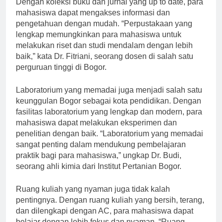
Dengan koleksi buku dan jurnal yang up to date, para
mahasiswa dapat mengakses informasi dan
pengetahuan dengan mudah. “Perpustakaan yang
lengkap memungkinkan para mahasiswa untuk
melakukan riset dan studi mendalam dengan lebih
baik,” kata Dr. Fitriani, seorang dosen di salah satu
perguruan tinggi di Bogor.
Laboratorium yang memadai juga menjadi salah satu
keunggulan Bogor sebagai kota pendidikan. Dengan
fasilitas laboratorium yang lengkap dan modern, para
mahasiswa dapat melakukan eksperimen dan
penelitian dengan baik. “Laboratorium yang memadai
sangat penting dalam mendukung pembelajaran
praktik bagi para mahasiswa,” ungkap Dr. Budi,
seorang ahli kimia dari Institut Pertanian Bogor.
Ruang kuliah yang nyaman juga tidak kalah
pentingnya. Dengan ruang kuliah yang bersih, terang,
dan dilengkapi dengan AC, para mahasiswa dapat