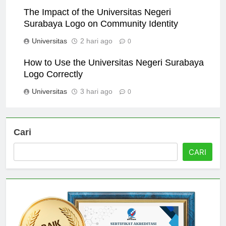
The Impact of the Universitas Negeri
Surabaya Logo on Community Identity
Universitas
2 hari ago
0
How to Use the Universitas Negeri Surabaya
Logo Correctly
Universitas
3 hari ago
0
Cari
CARI