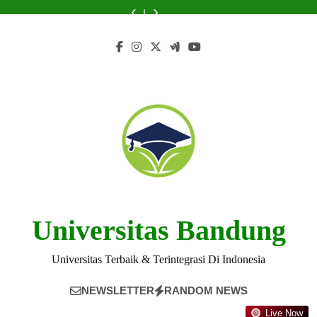
Skip
the
Creating
Makes
the
the
Creating
Makes
of
Use
Universitas
the
the
Universitas
Universitas
the
the
the
the
to
Negeri
Universitas
Universitas
Negeri
Negeri
Universitas
Universitas
Universitas
Universitas
content
Surabaya
Negeri
Negeri
Surabaya
Surabaya
Negeri
Negeri
Negeri
Negeri
Logo
Surabaya
Surabaya
Logo
Logo
Surabaya
Surabaya
Surabaya
Surabaya
Correctly
Logo
Logo
on
Correctly
Logo
Logo
Logo
Logo
Unique
Community
Unique
on
Correctly
Identity
Community
Identity
Universitas Bandung
Universitas Terbaik & Terintegrasi Di Indonesia
NEWSLETTER
RANDOM NEWS