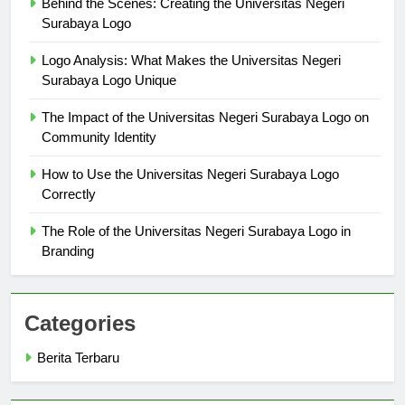
Behind the Scenes: Creating the Universitas Negeri
Surabaya Logo
Logo Analysis: What Makes the Universitas Negeri
Surabaya Logo Unique
The Impact of the Universitas Negeri Surabaya Logo on
Community Identity
How to Use the Universitas Negeri Surabaya Logo
Correctly
The Role of the Universitas Negeri Surabaya Logo in
Branding
Categories
Berita Terbaru