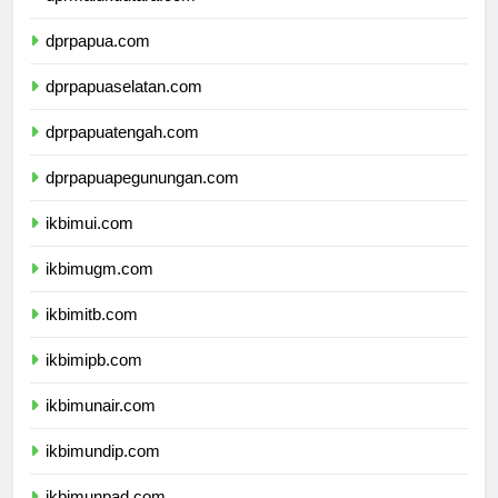
dprmalukuutara.com
dprpapua.com
dprpapuaselatan.com
dprpapuatengah.com
dprpapuapegunungan.com
ikbimui.com
ikbimugm.com
ikbimitb.com
ikbimipb.com
ikbimunair.com
ikbimundip.com