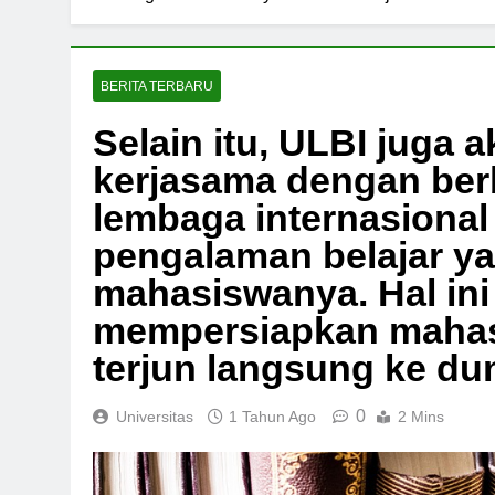
BERITA TERBARU
Selain itu, ULBI juga 
kerjasama dengan ber
lembaga internasiona
pengalaman belajar ya
mahasiswanya. Hal ini
mempersiapkan mahas
terjun langsung ke dun
0
Universitas
1 Tahun Ago
2 Mins