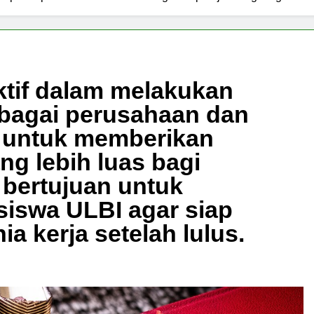
aktif dalam melakukan
bagai perusahaan dan
l untuk memberikan
ng lebih luas bagi
 bertujuan untuk
iswa ULBI agar siap
ia kerja setelah lulus.