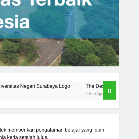
ya Logo
The Design Evolution of the Universitas Negeri 
4 Hari Ago
ntuk memberikan pengalaman belajar yang lebih
a kerja setelah lulus.