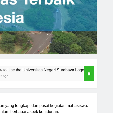
 Negeri Surabaya Logo Correctly
The Role of the Univer
3 Hari Ago
kaan yang lengkap, dan pusat kegiatan mahasiswa.
dalam berbagai aspek kehidupan.