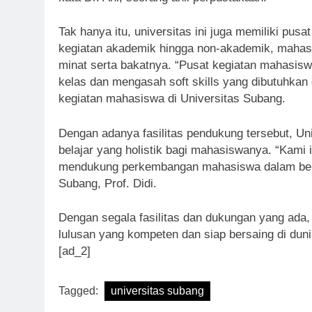
Tak hanya itu, universitas ini juga memiliki pus
kegiatan akademik hingga non-akademik, mahas
minat serta bakatnya. “Pusat kegiatan mahasisw
kelas dan mengasah soft skills yang dibutuhkan 
kegiatan mahasiswa di Universitas Subang.
Dengan adanya fasilitas pendukung tersebut, U
belajar yang holistik bagi mahasiswanya. “Kami i
mendukung perkembangan mahasiswa dalam berba
Subang, Prof. Didi.
Dengan segala fasilitas dan dukungan yang ada
lulusan yang kompeten dan siap bersaing di duni
[ad_2]
Tagged:
universitas subang