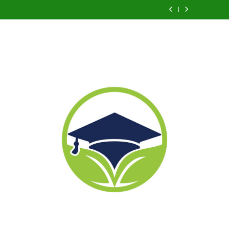
How
The
of
What
of
Use
of
What
of
to
Role
the
Makes
the
the
the
Makes
the
Use
of
Universitas
the
Universitas
Universitas
Universitas
the
Universitas
the
the
Negeri
Universitas
Negeri
Negeri
Negeri
Universitas
Negeri
Universitas
Universitas
Surabaya
Negeri
Surabaya
Surabaya
Surabaya
Negeri
Surabaya
Negeri
Negeri
Logo
Surabaya
Logo
Logo
Logo
Surabaya
Logo
Surabaya
Surabaya
in
Logo
on
Correctly
in
Logo
on
Logo
Logo
Branding
Unique
Community
Branding
Unique
Community
Correctly
in
Identity
Identity
Branding