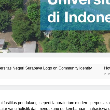
a Logo on Community Identity
How to Use the Universitas
2 Hari Ago
gai fasilitas pendukung, seperti laboratorium modern, perpusta
elajar yang holistik dan mendukung perkembangan mahasiswa 