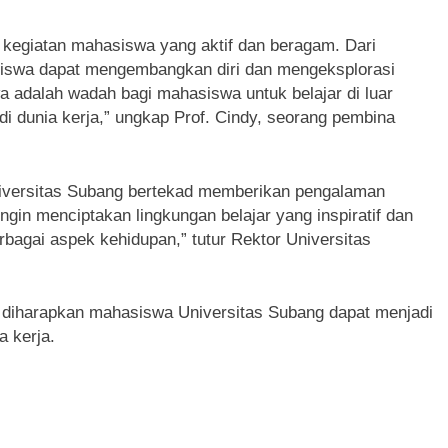
at kegiatan mahasiswa yang aktif dan beragam. Dari
iswa dapat mengembangkan diri dan mengeksplorasi
a adalah wadah bagi mahasiswa untuk belajar di luar
di dunia kerja,” ungkap Prof. Cindy, seorang pembina
niversitas Subang bertekad memberikan pengalaman
ngin menciptakan lingkungan belajar yang inspiratif dan
gai aspek kehidupan,” tutur Rektor Universitas
, diharapkan mahasiswa Universitas Subang dapat menjadi
a kerja.