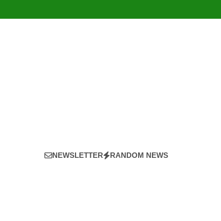
NEWSLETTER
RANDOM NEWS