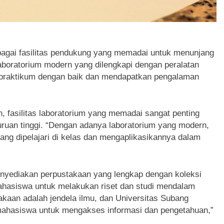
erbagai fasilitas pendukung yang memadai untuk menunjang
laboratorium modern yang dilengkapi dengan peralatan
 praktikum dengan baik dan mendapatkan pengalaman
n, fasilitas laboratorium yang memadai sangat penting
uruan tinggi. “Dengan adanya laboratorium yang modern,
ng dipelajari di kelas dan mengaplikasikannya dalam
enyediakan perpustakaan yang lengkap dengan koleksi
mahasiswa untuk melakukan riset dan studi mendalam
akaan adalah jendela ilmu, dan Universitas Subang
ahasiswa untuk mengakses informasi dan pengetahuan,”