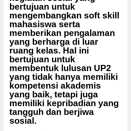
kegiatan sosial yang
bertujuan untuk
mengembangkan soft skill
mahasiswa serta
memberikan pengalaman
yang berharga di luar
ruang kelas. Hal ini
bertujuan untuk
membentuk lulusan UP2
yang tidak hanya memiliki
kompetensi akademis
yang baik, tetapi juga
memiliki kepribadian yang
tangguh dan berjiwa
sosial.