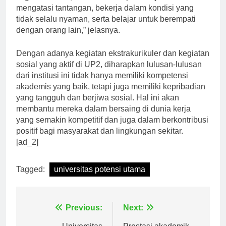
kegiatan sosial, mahasiswa dapat belajar untuk
mengatasi tantangan, bekerja dalam kondisi yang
tidak selalu nyaman, serta belajar untuk berempati
dengan orang lain,” jelasnya.
Dengan adanya kegiatan ekstrakurikuler dan kegiatan
sosial yang aktif di UP2, diharapkan lulusan-lulusan
dari institusi ini tidak hanya memiliki kompetensi
akademis yang baik, tetapi juga memiliki kepribadian
yang tangguh dan berjiwa sosial. Hal ini akan
membantu mereka dalam bersaing di dunia kerja
yang semakin kompetitif dan juga dalam berkontribusi
positif bagi masyarakat dan lingkungan sekitar.
[ad_2]
Tagged:
universitas potensi utama
Navigasi
Previous:
Next: