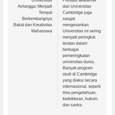
pos
Universitas
Prestasi akademik
Airlangga: Menjadi
dari Universitas
Tempat
Cambridge juga
Berkembangnya
sangat
Bakat dan Kreativitas
mengesankan.
Mahasiswa
Universitas ini sering
menjadi peringkat
teratas dalam
berbagai
pemeringkatan
universitas dunia.
Banyak program
studi di Cambridge
yang diakui secara
internasional, seperti
ilmu pengetahuan,
kedokteran, hukum,
dan sastra.