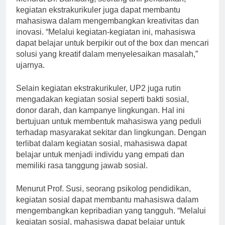
Menurut Dr. Bambang, seorang ahli pendidikan,
kegiatan ekstrakurikuler juga dapat membantu
mahasiswa dalam mengembangkan kreativitas dan
inovasi. “Melalui kegiatan-kegiatan ini, mahasiswa
dapat belajar untuk berpikir out of the box dan mencari
solusi yang kreatif dalam menyelesaikan masalah,”
ujarnya.
Selain kegiatan ekstrakurikuler, UP2 juga rutin
mengadakan kegiatan sosial seperti bakti sosial,
donor darah, dan kampanye lingkungan. Hal ini
bertujuan untuk membentuk mahasiswa yang peduli
terhadap masyarakat sekitar dan lingkungan. Dengan
terlibat dalam kegiatan sosial, mahasiswa dapat
belajar untuk menjadi individu yang empati dan
memiliki rasa tanggung jawab sosial.
Menurut Prof. Susi, seorang psikolog pendidikan,
kegiatan sosial dapat membantu mahasiswa dalam
mengembangkan kepribadian yang tangguh. “Melalui