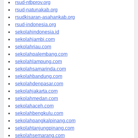
rsud-langsakota.org
rsud-ntbprov.org
rsud-natunakab.org
rsudkisaran-asahankab.org
rsud-indonesia.org
sekolahindonesia.id
sekolahjambi.com
sekolahriau.com
sekolahpalembang.com
sekolahlampung.com
sekolahsamarinda.com
sekolahbandung.com
sekolahdenpasar.com
sekolahjakarta.com
sekolahmedan.com
sekolahaceh.com
sekolahbengkulu.com
sekolahpangkalpinang.com
sekolahtanjungpinang.com