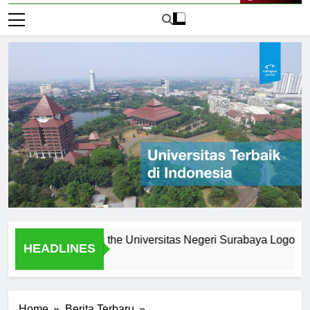
Live Now
enes: Creating the Universitas Negeri Surabaya Logo
Lo
HEADLINES
1 H