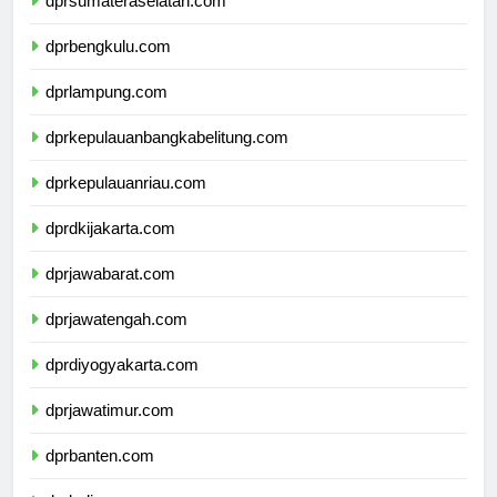
dprsumateraselatan.com
dprbengkulu.com
dprlampung.com
dprkepulauanbangkabelitung.com
dprkepulauanriau.com
dprdkijakarta.com
dprjawabarat.com
dprjawatengah.com
dprdiyogyakarta.com
dprjawatimur.com
dprbanten.com