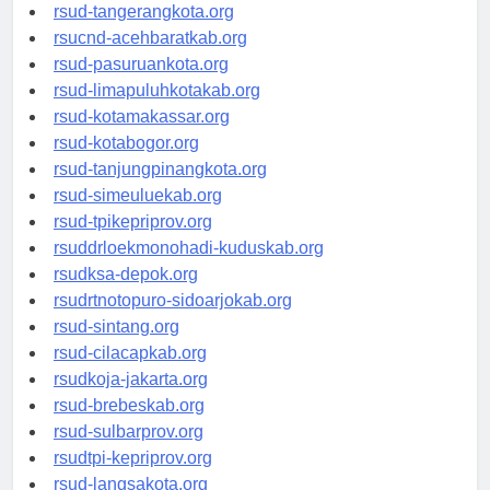
rsud-kotabekasi.org
rsud-tangerangkota.org
rsucnd-acehbaratkab.org
rsud-pasuruankota.org
rsud-limapuluhkotakab.org
rsud-kotamakassar.org
rsud-kotabogor.org
rsud-tanjungpinangkota.org
rsud-simeuluekab.org
rsud-tpikepriprov.org
rsuddrloekmonohadi-kuduskab.org
rsudksa-depok.org
rsudrtnotopuro-sidoarjokab.org
rsud-sintang.org
rsud-cilacapkab.org
rsudkoja-jakarta.org
rsud-brebeskab.org
rsud-sulbarprov.org
rsudtpi-kepriprov.org