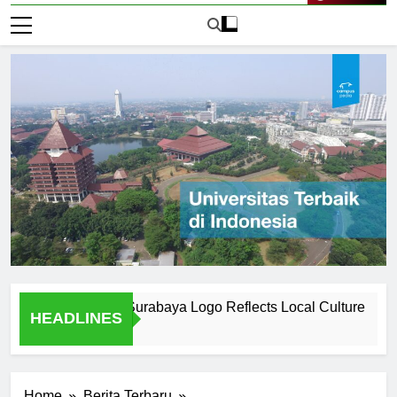
Live Now
sitas Negeri Surabaya Logo Reflects Local Culture
Univ
HEADLINES
1 Hari