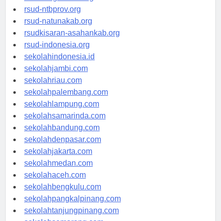
rsud-langsakota.org
rsud-ntbprov.org
rsud-natunakab.org
rsudkisaran-asahankab.org
rsud-indonesia.org
sekolahindonesia.id
sekolahjambi.com
sekolahriau.com
sekolahpalembang.com
sekolahlampung.com
sekolahsamarinda.com
sekolahbandung.com
sekolahdenpasar.com
sekolahjakarta.com
sekolahmedan.com
sekolahaceh.com
sekolahbengkulu.com
sekolahpangkalpinang.com
sekolahtanjungpinang.com