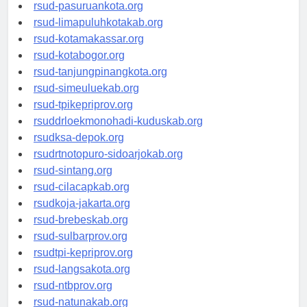
rsucnd-acehbaratkab.org
rsud-pasuruankota.org
rsud-limapuluhkotakab.org
rsud-kotamakassar.org
rsud-kotabogor.org
rsud-tanjungpinangkota.org
rsud-simeuluekab.org
rsud-tpikepriprov.org
rsuddrloekmonohadi-kuduskab.org
rsudksa-depok.org
rsudrtnotopuro-sidoarjokab.org
rsud-sintang.org
rsud-cilacapkab.org
rsudkoja-jakarta.org
rsud-brebeskab.org
rsud-sulbarprov.org
rsudtpi-kepriprov.org
rsud-langsakota.org
rsud-ntbprov.org