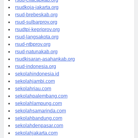
rsud-cilacapkab.org
rsudkoja-jakarta.org
rsud-brebeskab.org
rsud-sulbarprov.org
rsudtpi-kepriprov.org
rsud-langsakota.org
rsud-ntbprov.org
rsud-natunakab.org
rsudkisaran-asahankab.org
rsud-indonesia.org
sekolahindonesia.id
sekolahjambi.com
sekolahriau.com
sekolahpalembang.com
sekolahlampung.com
sekolahsamarinda.com
sekolahbandung.com
sekolahdenpasar.com