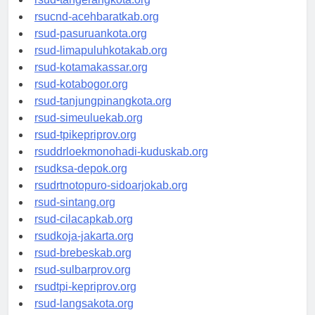
rsud-tangerangkota.org
rsucnd-acehbaratkab.org
rsud-pasuruankota.org
rsud-limapuluhkotakab.org
rsud-kotamakassar.org
rsud-kotabogor.org
rsud-tanjungpinangkota.org
rsud-simeuluekab.org
rsud-tpikepriprov.org
rsuddrloekmonohadi-kuduskab.org
rsudksa-depok.org
rsudrtnotopuro-sidoarjokab.org
rsud-sintang.org
rsud-cilacapkab.org
rsudkoja-jakarta.org
rsud-brebeskab.org
rsud-sulbarprov.org
rsudtpi-kepriprov.org