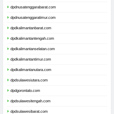
dpdbali.com
dpdnusatenggarabarat.com
dpdnusatenggaratimur.com
dpdkalimantanbarat.com
dpdkalimantantengah.com
dpdkalimantanselatan.com
dpdkalimantantimur.com
dpdkalimantanutara.com
dpdsulawesiutara.com
dpdgorontalo.com
dpdsulawesitengah.com