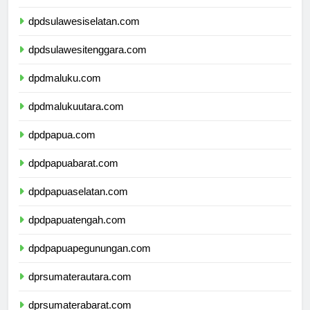
dpdsulawesibarat.com
dpdsulawesiselatan.com
dpdsulawesitenggara.com
dpdmaluku.com
dpdmalukuutara.com
dpdpapua.com
dpdpapuabarat.com
dpdpapuaselatan.com
dpdpapuatengah.com
dpdpapuapegunungan.com
dprsumaterautara.com