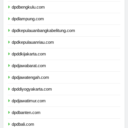
dpdsumateraselatan.com
dpdbengkulu.com
dpdlampung.com
dpdkepulauanbangkabelitung.com
dpdkepulauanriau.com
dpddkijakarta.com
dpdjawabarat.com
dpdjawatengah.com
dpddiyogyakarta.com
dpdjawatimur.com
dpdbanten.com