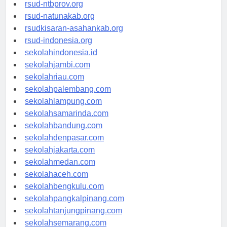
rsud-langsakota.org
rsud-ntbprov.org
rsud-natunakab.org
rsudkisaran-asahankab.org
rsud-indonesia.org
sekolahindonesia.id
sekolahjambi.com
sekolahriau.com
sekolahpalembang.com
sekolahlampung.com
sekolahsamarinda.com
sekolahbandung.com
sekolahdenpasar.com
sekolahjakarta.com
sekolahmedan.com
sekolahaceh.com
sekolahbengkulu.com
sekolahpangkalpinang.com
sekolahtanjungpinang.com