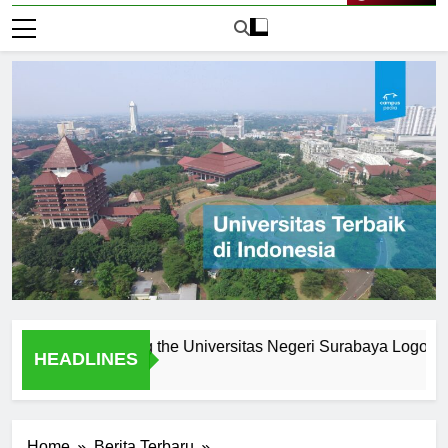
Live Now
enes: Creating the Universitas Negeri Surabaya Logo
Lo
HEADLINES
1 H