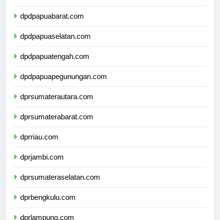
dpdpapua.com
dpdpapuabarat.com
dpdpapuaselatan.com
dpdpapuatengah.com
dpdpapuapegunungan.com
dprsumaterautara.com
dprsumaterabarat.com
dprriau.com
dprjambi.com
dprsumateraselatan.com
dprbengkulu.com