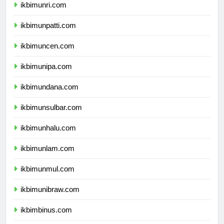
ikbimunri.com
ikbimunpatti.com
ikbimuncen.com
ikbimunipa.com
ikbimundana.com
ikbimunsulbar.com
ikbimunhalu.com
ikbimunlam.com
ikbimunmul.com
ikbimunibraw.com
ikbimbinus.com