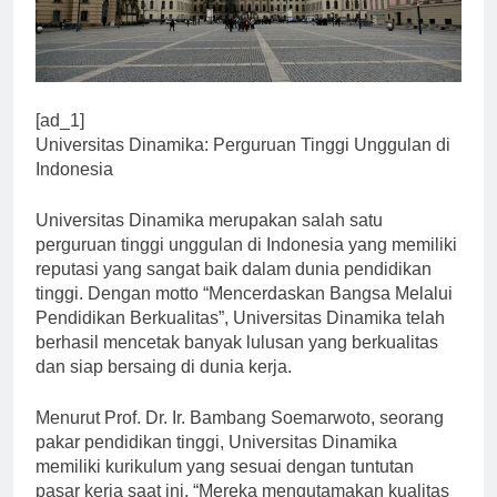
[ad_1]
Universitas Dinamika: Perguruan Tinggi Unggulan di
Indonesia
Universitas Dinamika merupakan salah satu
perguruan tinggi unggulan di Indonesia yang memiliki
reputasi yang sangat baik dalam dunia pendidikan
tinggi. Dengan motto “Mencerdaskan Bangsa Melalui
Pendidikan Berkualitas”, Universitas Dinamika telah
berhasil mencetak banyak lulusan yang berkualitas
dan siap bersaing di dunia kerja.
Menurut Prof. Dr. Ir. Bambang Soemarwoto, seorang
pakar pendidikan tinggi, Universitas Dinamika
memiliki kurikulum yang sesuai dengan tuntutan