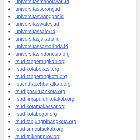
universitasmanokwari.id
universitassorong.id
universitaswanggar.id
universitaswalesi.id
universitassalor.id
universitasjakarta.id
universitassamarinda.id
universitasindonesia.org
rsud-tangerangkab.org
rsud-kotabekasi.org
rsud-tangerangkota.org
rsucnd-acehbaratkab.org
rsud-pasuruankota.org
rsud-limapuluhkotakab.org
rsud-kotamakassar.org
rsud-kotabogor.org
rsud-tanjungpinangkota.org
rsud-simeuluekab.org