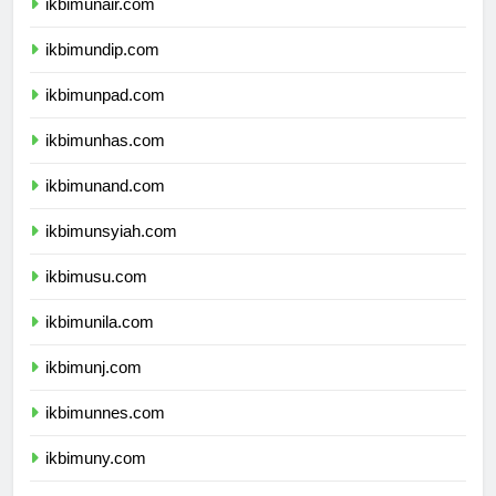
ikbimunair.com
ikbimundip.com
ikbimunpad.com
ikbimunhas.com
ikbimunand.com
ikbimunsyiah.com
ikbimusu.com
ikbimunila.com
ikbimunj.com
ikbimunnes.com
ikbimuny.com