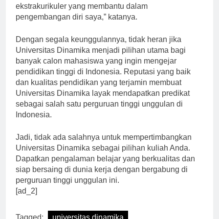
kesempatan untuk mengikuti berbagai kegiatan
ekstrakurikuler yang membantu dalam
pengembangan diri saya,” katanya.
Dengan segala keunggulannya, tidak heran jika
Universitas Dinamika menjadi pilihan utama bagi
banyak calon mahasiswa yang ingin mengejar
pendidikan tinggi di Indonesia. Reputasi yang baik
dan kualitas pendidikan yang terjamin membuat
Universitas Dinamika layak mendapatkan predikat
sebagai salah satu perguruan tinggi unggulan di
Indonesia.
Jadi, tidak ada salahnya untuk mempertimbangkan
Universitas Dinamika sebagai pilihan kuliah Anda.
Dapatkan pengalaman belajar yang berkualitas dan
siap bersaing di dunia kerja dengan bergabung di
perguruan tinggi unggulan ini.
[ad_2]