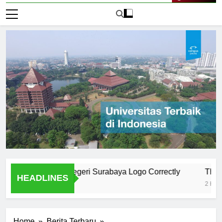
Live Now
Universitas Negeri Surabaya Logo Correctly
The Role of
HEADLINES
2 Hari Ago