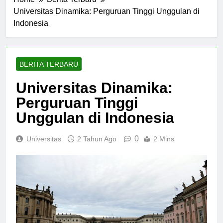
Home
Berita Terbaru
Universitas Dinamika: Perguruan Tinggi Unggulan di
Indonesia
BERITA TERBARU
Universitas Dinamika:
Perguruan Tinggi
Unggulan di Indonesia
0
Universitas
2 Tahun Ago
2 Mins