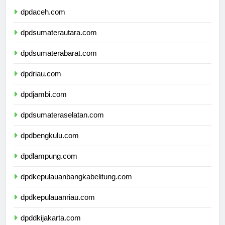
dpdaceh.com
dpdsumaterautara.com
dpdsumaterabarat.com
dpdriau.com
dpdjambi.com
dpdsumateraselatan.com
dpdbengkulu.com
dpdlampung.com
dpdkepulauanbangkabelitung.com
dpdkepulauanriau.com