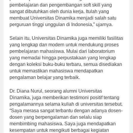
pasar kerja saat ini. “Mereka mengutamakan kualitas
pembelajaran dan pengembangan soft skill yang
sangat dibutuhkan oleh dunia kerja. Itulah yang
membuat Universitas Dinamika menjadi salah satu
perguruan tinggi unggulan di Indonesia,” ujarnya.
Selain itu, Universitas Dinamika juga memiliki fasilitas
yang lengkap dan modern untuk mendukung proses
pembelajaran mahasiswa. Mulai dari laboratorium
yang memadai hingga perpustakaan yang lengkap
dengan koleksi buku-buku terbaru, semua disediakan
untuk memastikan mahasiswa mendapatkan
pengalaman belajar yang terbaik.
Dr. Diana Nurul, seorang alumni Universitas
Dinamika, juga memberikan testimoni positif tentang
pengalamannya selama kuliah di universitas tersebut.
“Saya merasa sangat terbantu dengan adanya dosen-
dosen yang berpengalaman dan selalu siap
membimbing mahasiswa. Saya juga mendapatkan