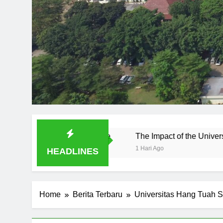
ique
The Impact of the Universitas Negeri Surabaya Logo
1 Hari Ago
HEADLINES
Home
Berita Terbaru
Universitas Hang Tuah S