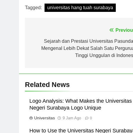
Tagged:
universitas hang tuah surabaya
Navigasi
Previou
pos
Sejarah dan Prestasi Universitas Pasunda
Mengenal Lebih Dekat Salah Satu Perguru
Tinggi Unggulan di Indones
Related News
Logo Analysis: What Makes the Universitas
Negeri Surabaya Logo Unique
Universitas
9 Jam Ago
0
How to Use the Universitas Negeri Surabay