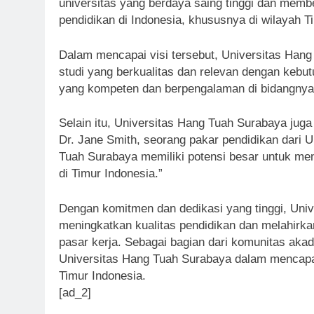
universitas yang berdaya saing tinggi dan memb
pendidikan di Indonesia, khususnya di wilayah T
Dalam mencapai visi tersebut, Universitas Ha
studi yang berkualitas dan relevan dengan kebut
yang kompeten dan berpengalaman di bidangnya
Selain itu, Universitas Hang Tuah Surabaya juga
Dr. Jane Smith, seorang pakar pendidikan dari
Tuah Surabaya memiliki potensi besar untuk men
di Timur Indonesia.”
Dengan komitmen dan dedikasi yang tinggi, Uni
meningkatkan kualitas pendidikan dan melahirkan
pasar kerja. Sebagai bagian dari komunitas ak
Universitas Hang Tuah Surabaya dalam mencapai 
Timur Indonesia.
[ad_2]