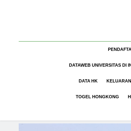
PENDAFT
DATAWEB UNIVERSITAS DI 
DATA HK
KELUARAN
TOGEL HONGKONG
H