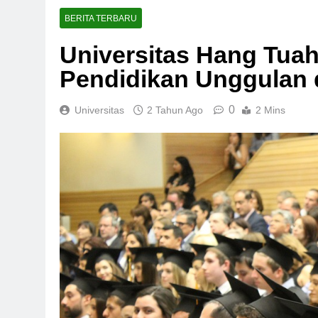
BERITA TERBARU
Universitas Hang Tuah
Pendidikan Unggulan d
0
Universitas
2 Tahun Ago
2 Mins