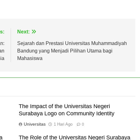
s:
Next:
n:
Sejarah dan Prestasi Universitas Muhammadiyah
an
Bandung yang Menjadi Pilihan Utama bagi
ia
Mahasiswa
The Impact of the Universitas Negeri
Surabaya Logo on Community Identity
Universitas
1 Hari Ago
0
a
The Role of the Universitas Negeri Surabaya