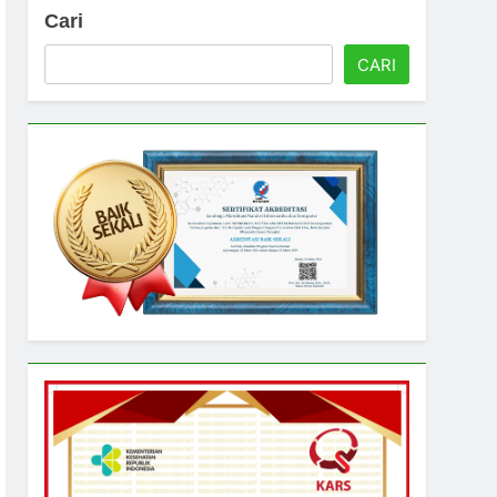
Cari
CARI