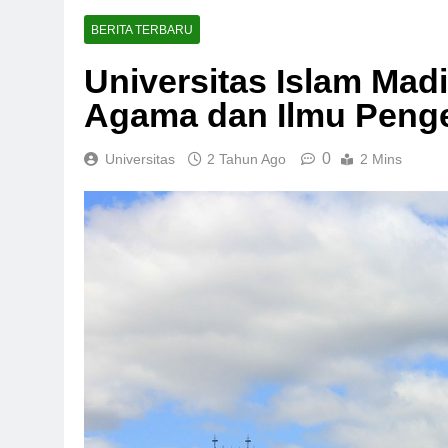
BERITA TERBARU
Universitas Islam Mad
Agama dan Ilmu Peng
0
Universitas
2 Tahun Ago
2 Mins