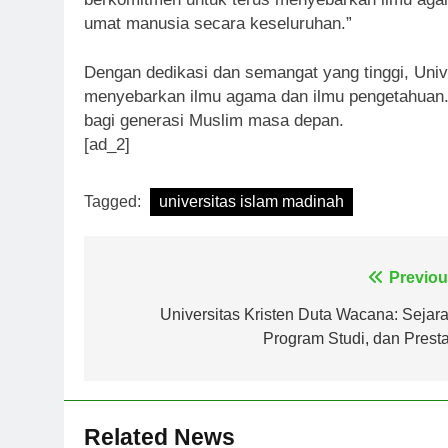
umat manusia secara keseluruhan.”
Dengan dedikasi dan semangat yang tinggi, Uni
menyebarkan ilmu agama dan ilmu pengetahuan. S
bagi generasi Muslim masa depan.
[ad_2]
Tagged:
universitas islam madinah
Navigasi
Previou
pos
Universitas Kristen Duta Wacana: Sejara
Program Studi, dan Presta
Related News