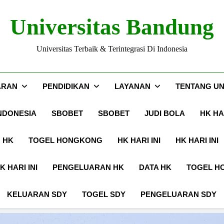
Universitas Bandung
Universitas Terbaik & Terintegrasi Di Indonesia
ARAN
PENDIDIKAN
LAYANAN
TENTANG UN
INDONESIA
SBOBET
SBOBET
JUDI BOLA
HK HAR
 HK
TOGEL HONGKONG
HK HARI INI
HK HARI INI
K HARI INI
PENGELUARAN HK
DATA HK
TOGEL H
KELUARAN SDY
TOGEL SDY
PENGELUARAN SDY