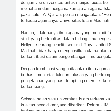
dengan visi universitas untuk menjadi pusat k
memahami dan mengamalkan ajaran agama Islam 
pakar tafsir Al-Qur’an, pernah mengatakan, “P
terhadap agamanya. Universitas Islam Madinah m
Namun, tidak hanya ilmu agama yang menjadi fok
studi yang berkualitas dalam bidang ilmu pengeta
Hellyer, seorang peneliti senior di Royal United
Madinah tidak hanya menghasilkan ulama-ulama
berkontribusi dalam pengembangan ilmu pengeta
Dengan kombinasi yang baik antara ilmu agama 
berhasil mencetak lulusan-lulusan yang berkompe
pengetahuan yang luas, tetapi juga memiliki kep
berkembang.
Sebagai salah satu universitas Islam terkemuka
kualitas pendidikan yang diberikan. Rektor UIM
berkomitmen untuk terus menyebarkan ilmu aga